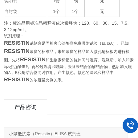
说明书
1
1
无
份
份
自封袋
1
1
无
个
个
注：标准品用标准品稀释液依次稀释为：
120
60
30
15
7.5
、
、
、
、
、
3.12pg/mL
。
试剂原理：
RESISTIN
试剂盒是固相夹心法酶联免疫吸附试验（
ELISA
）。已知
RESISTIN
浓度的标准品，未知浓度的样品加入微孔酶标板内进行检
RESISTIN
测。先将
和生物素标记的抗体同时温育。洗涤后，加入和素
标记过的
HRP
。再经过温育和洗涤，去除未结合的酶结合物，然后加入底
物
A
，
B
和酶结合物同时作用。产生颜色。颜色的深浅和样品中
RESISTIN
。
的浓度呈比例关系
产品咨询