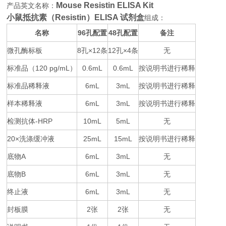
Mouse Resistin ELISA Kit
产品英文名称：
小鼠抵抗素（Resistin）ELISA 试剂盒
组成：
名称
96
48
备注
孔配置
孔配置
微孔酶标板
8
×12
12
×4
无
孔
条
孔
条
标准品（
120 pg/mL
0.6mL
0.6mL
按说明书进行稀释
）
标准品稀释液
6mL
3mL
按说明书进行稀释
样本稀释液
6mL
3mL
按说明书进行稀释
检测抗体
-HRP
10mL
5mL
无
20×
25mL
15mL
按说明书进行稀释
洗涤缓冲液
底物
A
6mL
3mL
无
底物
B
6mL
3mL
无
终止液
6mL
3mL
无
封板膜
2
2
无
张
张