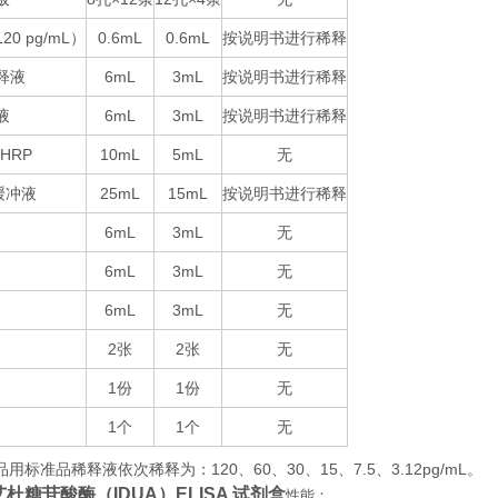
120 pg/mL
0.6mL
0.6mL
按说明书进行稀释
）
释液
6mL
3mL
按说明书进行稀释
液
6mL
3mL
按说明书进行稀释
-HRP
10mL
5mL
无
25mL
15mL
按说明书进行稀释
缓冲液
6mL
3mL
无
6mL
3mL
无
6mL
3mL
无
2
2
无
张
张
1
1
无
份
份
1
1
无
个
个
品用标准品稀释液依次稀释为：
120
60
30
15
7.5
3.12pg/mL
。
、
、
、
、
、
艾杜糖苷酸酶（IDUA）ELISA 试剂盒
性能：