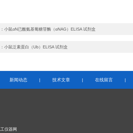
：
小鼠αN已酰氨基葡糖苷酶（αNAG）ELISA 试剂盒
：
小鼠泛素蛋白（Ub）ELISA 试剂盒
新闻动态
技术文章
在线留言
|
|
|
|
化工仪器网