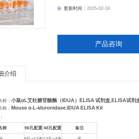
更新时间：
2025-02-18
产品咨询
细介绍
小鼠αL艾杜糖苷酸酶（IDUA）ELISA 试剂盒,
ELISA试剂
名称：
Mouse α-L-iduronidase,IDUA ELISA Kit
名称：
：
名称
96
48
备注
孔配置
孔配置
板
8
×12
12
×4
无
孔
条
孔
条