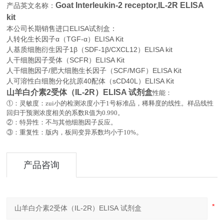
Goat Interleukin-2 receptor,IL-2R ELISA
产品英文名称：
kit
本公司长期销售进口
ELISA
试剂盒：
人转化生长因子α（TGF-α）ELISA Kit
人基质细胞衍生因子1β（SDF-1β/CXCL12）ELISA kit
人干细胞因子受体（SCFR）ELISA Kit
人干细胞因子/肥大细胞生长因子（SCF/MGF）ELISA Kit
人可溶性白细胞分化抗原40配体（sCD40L）ELISA Kit
山羊白介素2受体（IL-2R）ELISA 试剂盒
性能：
①：灵敏度：zui小的检测浓度小于
1
号标准品，稀释度的线性。样品线性
回归于预测浓度相关的系数
R
值为
0.990
。
②：特异性：不与其他细胞因子反应。
。
③：重复性：版内，板间变异系数均小于
10%
产品咨询