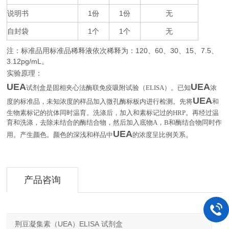
说明书
1
1
无
份
份
自封袋
1
1
无
个
个
注：标准品用标准品稀释液依次稀释为：
120
60
30
15
7.5
、
、
、
、
、
3.12pg/mL
。
实验原理：
UEA
UEA
试剂盒是固相夹心法酶联免疫吸附试验（
ELISA
）。已知
浓
UEA
度的标准品，未知浓度的样品加入微孔酶标板内进行检测。先将
和
生物素标记的抗体同时温育。洗涤后，加入和素标记过的
HRP
。再经过温
育和洗涤，去除未结合的酶结合物，然后加入底物
A
，
B
和酶结合物同时作
UEA
。
用。产生颜色。颜色的深浅和样品中
的浓度呈比例关系
产品咨询