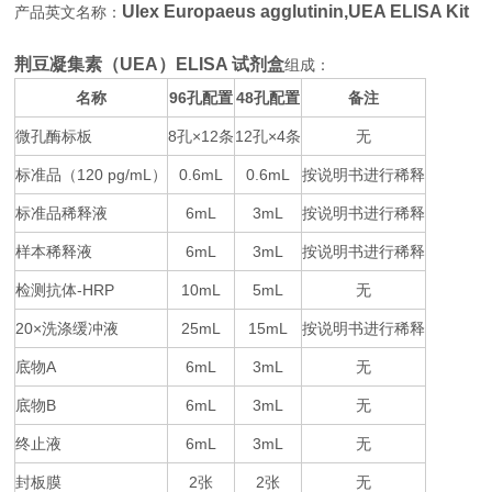
Ulex Europaeus agglutinin,UEA ELISA Kit
产品英文名称：
荆豆凝集素（UEA）ELISA 试剂盒
组成：
名称
96
48
备注
孔配置
孔配置
微孔酶标板
8
×12
12
×4
无
孔
条
孔
条
标准品（
120 pg/mL
0.6mL
0.6mL
按说明书进行稀释
）
标准品稀释液
6mL
3mL
按说明书进行稀释
样本稀释液
6mL
3mL
按说明书进行稀释
检测抗体
-HRP
10mL
5mL
无
20×
25mL
15mL
按说明书进行稀释
洗涤缓冲液
底物
A
6mL
3mL
无
底物
B
6mL
3mL
无
终止液
6mL
3mL
无
封板膜
2
2
无
张
张