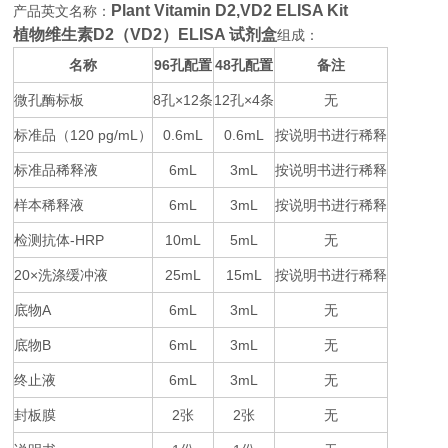
Plant Vitamin D2,VD2 ELISA Kit
产品英文名称：
植物维生素D2（VD2）ELISA 试剂盒
组成：
名称
96
48
备注
孔配置
孔配置
微孔酶标板
8
×12
12
×4
无
孔
条
孔
条
标准品（
120 pg/mL
0.6mL
0.6mL
按说明书进行稀释
）
标准品稀释液
6mL
3mL
按说明书进行稀释
样本稀释液
6mL
3mL
按说明书进行稀释
检测抗体
-HRP
10mL
5mL
无
20×
25mL
15mL
按说明书进行稀释
洗涤缓冲液
底物
A
6mL
3mL
无
底物
B
6mL
3mL
无
终止液
6mL
3mL
无
封板膜
2
2
无
张
张