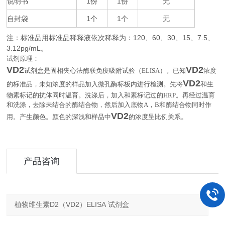
说明书
1
1
无
份
份
自封袋
1
1
无
个
个
注：标准品用标准品稀释液依次稀释为：
120
60
30
15
7.5
、
、
、
、
、
3.12pg/mL
。
试剂原理：
VD2
VD2
试剂盒是固相夹心法酶联免疫吸附试验（
ELISA
）。已知
浓度
VD2
的标准品，未知浓度的样品加入微孔酶标板内进行检测。先将
和生
物素标记的抗体同时温育。洗涤后，加入和素标记过的
HRP
。再经过温育
和洗涤，去除未结合的酶结合物，然后加入底物
A
，
B
和酶结合物同时作
VD2
。
用。产生颜色。颜色的深浅和样品中
的浓度呈比例关系
产品咨询