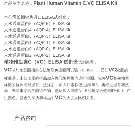
Plant Human Vitamin C,VC ELISA Kit
产品英文名称：
本公司长期销售进口
ELISA
试剂盒：
人水通道蛋白5（AQP-5）ELISA Kit
人水通道蛋白4（AQP-4）ELISA Kit
人水通道蛋白3（AQP-3）ELISA Kit
人水通道蛋白1（AQP-1）ELISA Kit
人水通道蛋白0（AQP-0）ELISA Kit
人水通道蛋白2（AQP-2）ELISA Kit
植物维生素C（VC）ELISA 试剂盒
试剂原理：
VC
VC
试剂盒是固相夹心法酶联免疫吸附试验（
ELISA
）。已知
浓度的
VC
标准品，未知浓度的样品加入微孔酶标板内进行检测。先将
和生物素
标记的抗体同时温育。洗涤后，加入和素标记过的
HRP
。再经过温育和洗
涤，去除未结合的酶结合物，然后加入底物
A
，
B
和酶结合物同时作用。产
VC
。
生颜色。颜色的深浅和样品中
的浓度呈比例关系
产品咨询