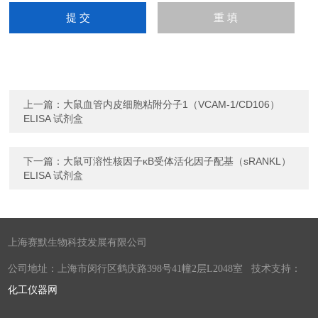
上一篇：
大鼠血管内皮细胞粘附分子1（VCAM-1/CD106）
ELISA 试剂盒
下一篇：
大鼠可溶性核因子κB受体活化因子配基（sRANKL）
ELISA 试剂盒
上海赛默生物科技发展有限公司
公司地址：上海市闵行区鹤庆路398号41幢2层L2048室 技术支持：
化工仪器网