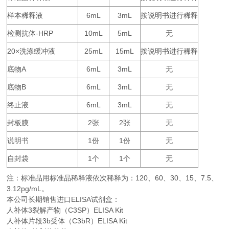
样本稀释液
6mL
3mL
按说明书进行稀释
检测抗体
-HRP
10mL
5mL
无
20×
25mL
15mL
按说明书进行稀释
洗涤缓冲液
底物
A
6mL
3mL
无
底物
B
6mL
3mL
无
终止液
6mL
3mL
无
封板膜
2
2
无
张
张
说明书
1
1
无
份
份
自封袋
1
1
无
个
个
注：标准品用标准品稀释液依次稀释为：
120
60
30
15
7.5
、
、
、
、
、
3.12pg/mL。
本公司长期销售进口
ELISA
试剂盒：
人补体3裂解产物（C3SP）ELISA Kit
人补体片段3b受体（C3bR）ELISA Kit