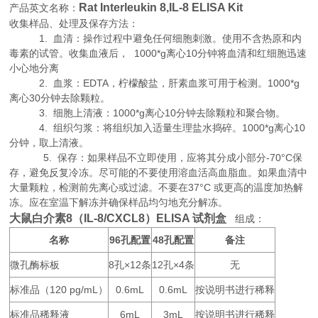
Rat Interleukin 8,IL-8 ELISA Kit
产品英文名称：
收集样品、处理及保存方法：
1. 血清：操作过程中避免任何细胞刺激。使用不含热原和内
毒素的试管。收集血液后， 1000*g离心10分钟将血清和红细胞迅速
小心地分离
2. 血浆：EDTA，柠檬酸盐，肝素血浆可用于检测。1000*g
离心30分钟去除颗粒。
3. 细胞上清液：1000*g离心10分钟去除颗粒和聚合物。
4. 组织匀浆：将组织加入适量生理盐水捣碎。1000*g离心10
分钟，取上清液。
5. 保存：如果样品不立即使用，应将其分成小部分-70°C保
存，避免反复冷冻。尽可能的不要使用溶血活高血脂血。如果血清中
大量颗粒，检测前先离心或过滤。不要在37°C 或更高的温度加热解
冻。应在室温下解冻并确保样品均匀地充分解冻。
大鼠白介素8（IL-8/CXCL8）ELISA 试剂盒
组成：
名称
96
48
备注
孔配置
孔配置
微孔酶标板
8
×12
12
×4
无
孔
条
孔
条
标准品（
120 pg/mL
0.6mL
0.6mL
按说明书进行稀释
）
标准品稀释液
6mL
3mL
按说明书进行稀释