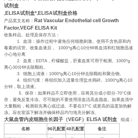
试剂盒
,
ELISA试剂盒*,
ELISA试剂盒价格
Rat Vascular Endothelial cell Growth
产品英文名称：
Factor,VEGF ELISA Kit
收集样品、处理及保存方法：
1. 血清：操作过程中避免任何细胞刺激。使用不含热原和内
毒素的试管。收集血液后， 1000*g离心10分钟将血清和红细胞迅速
小心地分离
2. 血浆：EDTA，柠檬酸盐，肝素血浆可用于检测。1000*g
离心30分钟去除颗粒。
3. 细胞上清液：1000*g离心10分钟去除颗粒和聚合物。
4. 组织匀浆：将组织加入适量生理盐水捣碎。1000*g离心10
分钟，取上清液。
5. 保存：如果样品不立即使用，应将其分成小部分-70°C保
存，避免反复冷冻。尽可能的不要使用溶血活高血脂血。如果血清中
大量颗粒，检测前先离心或过滤。不要在37°C 或更高的温度加热解
冻。应在室温下解冻并确保样品均匀地充分解冻。
大鼠血管内皮细胞生长因子（VEGF）ELISA 试剂盒
组成：
名称
96
48
备注
孔配置
孔配置