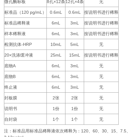
微孔酶标板
8
×12
12
×4
无
孔
条
孔
条
标准品（
120 pg/mL
0.6mL
0.6mL
按说明书进行稀释
）
标准品稀释液
6mL
3mL
按说明书进行稀释
样本稀释液
6mL
3mL
按说明书进行稀释
检测抗体
-HRP
10mL
5mL
无
20×
25mL
15mL
按说明书进行稀释
洗涤缓冲液
底物
A
6mL
3mL
无
底物
B
6mL
3mL
无
终止液
6mL
3mL
无
封板膜
2
2
无
张
张
说明书
1
1
无
份
份
自封袋
1
1
无
个
个
注：标准品用标准品稀释液依次稀释为：
120
60
30
15
7.5
、
、
、
、
、