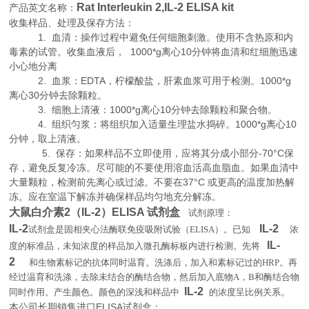
Rat Interleukin 2,IL-2 ELISA kit
产品英文名称：
收集样品、处理及保存方法：
1. 血清：操作过程中避免任何细胞刺激。使用不含热原和内
毒素的试管。收集血液后， 1000*g离心10分钟将血清和红细胞迅速
小心地分离
2. 血浆：EDTA，柠檬酸盐，肝素血浆可用于检测。1000*g
离心30分钟去除颗粒。
3. 细胞上清液：1000*g离心10分钟去除颗粒和聚合物。
4. 组织匀浆：将组织加入适量生理盐水捣碎。1000*g离心10
分钟，取上清液。
5. 保存：如果样品不立即使用，应将其分成小部分-70°C保
存，避免反复冷冻。尽可能的不要使用溶血活高血脂血。如果血清中
大量颗粒，检测前先离心或过滤。不要在37°C 或更高的温度加热解
冻。应在室温下解冻并确保样品均匀地充分解冻。
大鼠白介素2（IL-2）ELISA 试剂盒
试剂原理
：
IL-2
IL-2
试剂盒是固相夹心法酶联免疫吸附试验（
ELISA
）。已知
浓
IL-
度的标准品，未知浓度的样品加入微孔酶标板内进行检测。先将
2
和生物素标记的抗体同时温育。洗涤后，加入和素标记过的
HRP
。再
经过温育和洗涤，去除未结合的酶结合物，然后加入底物
A
，
B
和酶结合物
IL-2
。
同时作用。产生颜色。颜色的深浅和样品中
的浓度呈比例关系
本公司长期销售进口
ELISA
试剂盒：