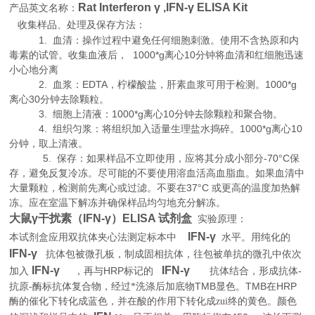
Rat Interferon γ ,IFN-γ ELISA Kit
产品英文名称：
收集样品、处理及保存方法：
1. 血清：操作过程中避免任何细胞刺激。使用不含热原和内
毒素的试管。收集血液后， 1000*g离心10分钟将血清和红细胞迅速
小心地分离
2. 血浆：EDTA，柠檬酸盐，肝素血浆可用于检测。1000*g
离心30分钟去除颗粒。
3. 细胞上清液：1000*g离心10分钟去除颗粒和聚合物。
4. 组织匀浆：将组织加入适量生理盐水捣碎。1000*g离心10
分钟，取上清液。
5. 保存：如果样品不立即使用，应将其分成小部分-70°C保
存，避免反复冷冻。尽可能的不要使用溶血活高血脂血。如果血清中
大量颗粒，检测前先离心或过滤。不要在37°C 或更高的温度加热解
冻。应在室温下解冻并确保样品均匀地充分解冻。
大鼠γ干扰素（IFN-γ）ELISA 试剂盒
实验原理
：
IFN-γ
本试剂盒应用双抗体夹心法测定标本中
水平。用纯化的
IFN-γ
抗体包被微孔板，制成固相抗体，往包被单抗的微孔中依次
IFN-γ
IFN-γ
HRP
-
加入
，再与
标记的
抗体结合，形成抗体
-
TMB
TMB
HRP
抗原
酶标抗体复合物，经过*洗涤后加底物
显色。
在
酶的催化下转化成蓝色，并在酸的作用下转化成zui终的黄色。颜色