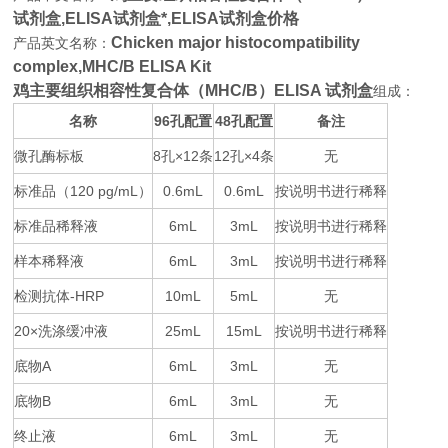
试剂盒,
ELISA试剂盒*,ELISA试剂盒价格
Chicken major histocompatibility
产品英文名称：
complex,MHC/B ELISA Kit
鸡主要组织相容性复合体（MHC/B）ELISA 试剂盒
组成：
名称
96
48
备注
孔配置
孔配置
微孔酶标板
8
×12
12
×4
无
孔
条
孔
条
标准品（
120 pg/mL
0.6mL
0.6mL
按说明书进行稀释
）
标准品稀释液
6mL
3mL
按说明书进行稀释
样本稀释液
6mL
3mL
按说明书进行稀释
检测抗体
-HRP
10mL
5mL
无
20×
25mL
15mL
按说明书进行稀释
洗涤缓冲液
底物
A
6mL
3mL
无
底物
B
6mL
3mL
无
终止液
6mL
3mL
无