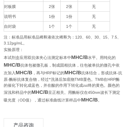
封板膜
2
2
无
张
张
说明书
1
1
无
份
份
自封袋
1
1
无
个
个
注：标准品用标准品稀释液依次稀释为：
120
60
30
15
7.5
、
、
、
、
、
3.12pg/mL
。
实验原理：
MHC/B
本试剂盒应用双抗体夹心法测定标本中
水平。用纯化的
MHC/B
抗体包被微孔板，制成固相抗体，往包被单抗的微孔中依
MHC/B
MHC/B
HRP
-
次加入
，再与
标记的
抗体结合，形成抗体
抗
-
TMB
TMB
HRP
原
酶标抗体复合物，经过*洗涤后加底物
显色。
在
酶
的催化下转化成蓝色，并在酸的作用下转化成zui终的黄色。颜色的
MHC/B
450nm
深浅和样品中的
呈正相关。用酶标仪在
波长下测定
MHC/B
OD
。
吸光度（
值），通过标准曲线计算样品中
产品咨询