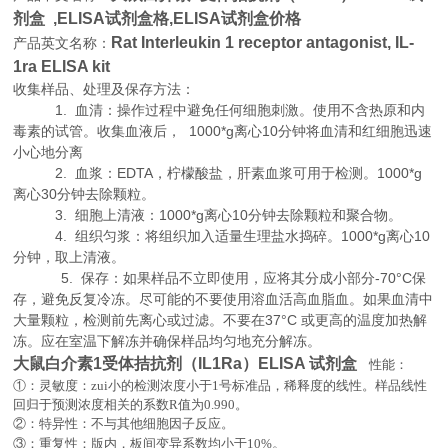
剂盒
,
ELISA试剂盒格,ELISA试剂盒价格
Rat Interleukin 1 receptor antagonist, IL-
产品英文名称：
1ra ELISA kit
收集样品、处理及保存方法：
1. 血清：操作过程中避免任何细胞刺激。使用不含热原和内
毒素的试管。收集血液后， 1000*g离心10分钟将血清和红细胞迅速
小心地分离
2. 血浆：EDTA，柠檬酸盐，肝素血浆可用于检测。1000*g
离心30分钟去除颗粒。
3. 细胞上清液：1000*g离心10分钟去除颗粒和聚合物。
4. 组织匀浆：将组织加入适量生理盐水捣碎。1000*g离心10
分钟，取上清液。
5. 保存：如果样品不立即使用，应将其分成小部分-70°C保
存，避免反复冷冻。尽可能的不要使用溶血活高血脂血。如果血清中
大量颗粒，检测前先离心或过滤。不要在37°C 或更高的温度加热解
冻。应在室温下解冻并确保样品均匀地充分解冻。
大鼠白介素1受体拮抗剂（IL1Ra）ELISA 试剂盒
性能：
①：灵敏度：zui小的检测浓度小于
1
号标准品，稀释度的线性。样品线性
回归于预测浓度相关的系数
R
值为
0.990
。
②：特异性：不与其他细胞因子反应。
。
③：重复性：版内，板间变异系数均小于
10%