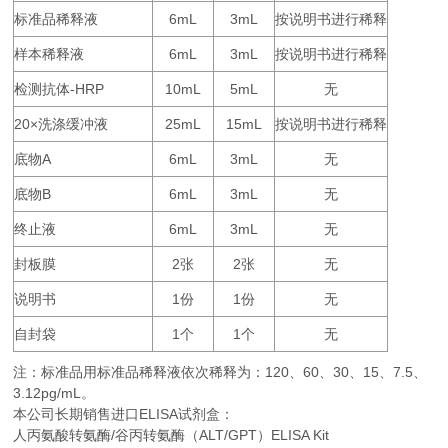
标准品稀释液
6mL
3mL
按说明书进行稀释
样本稀释液
6mL
3mL
按说明书进行稀释
检测抗体
-HRP
10mL
5mL
无
20×
25mL
15mL
按说明书进行稀释
洗涤缓冲液
底物
A
6mL
3mL
无
底物
B
6mL
3mL
无
终止液
6mL
3mL
无
封板膜
2
2
无
张
张
说明书
1
1
无
份
份
自封袋
1
1
无
个
个
注：标准品用标准品稀释液依次稀释为：
120
60
30
15
7.5
、
、
、
、
、
3.12pg/mL。
本公司长期销售进口
ELISA
试剂盒：
人丙氨酸转氨酶/谷丙转氨酶（ALT/GPT）ELISA Kit