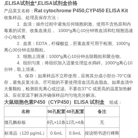
,
ELISA试剂盒*,
ELISA试剂盒价格
Rat cytochrome P450,CYP450 ELISA Kit
产品英文名称：
收集样品、处理及保存方法：
1. 血清：操作过程中避免任何细胞刺激。使用不含热原和内
毒素的试管。收集血液后， 1000*g离心10分钟将血清和红细胞迅速
小心地分离
2. 血浆：EDTA，柠檬酸盐，肝素血浆可用于检测。1000*g
离心30分钟去除颗粒。
3. 细胞上清液：1000*g离心10分钟去除颗粒和聚合物。
4. 组织匀浆：将组织加入适量生理盐水捣碎。1000*g离心10
分钟，取上清液。
5. 保存：如果样品不立即使用，应将其分成小部分-70°C保
存，避免反复冷冻。尽可能的不要使用溶血活高血脂血。如果血清中
大量颗粒，检测前先离心或过滤。不要在37°C 或更高的温度加热解
冻。应在室温下解冻并确保样品均匀地充分解冻。
大鼠细胞色素P450（CYP450）ELISA 试剂盒
组成：
名称
96
48
备注
孔配置
孔配置
微孔酶标板
8
×12
12
×4
无
孔
条
孔
条
标准品（
120 pg/mL
0.6mL
0.6mL
按说明书进行稀释
）