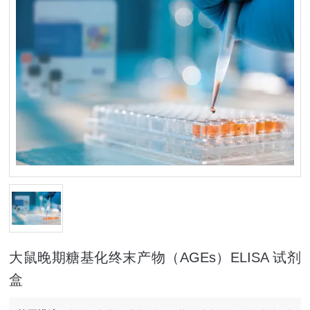
大鼠晚期糖基化终末产物（AGEs）ELISA 试剂
盒