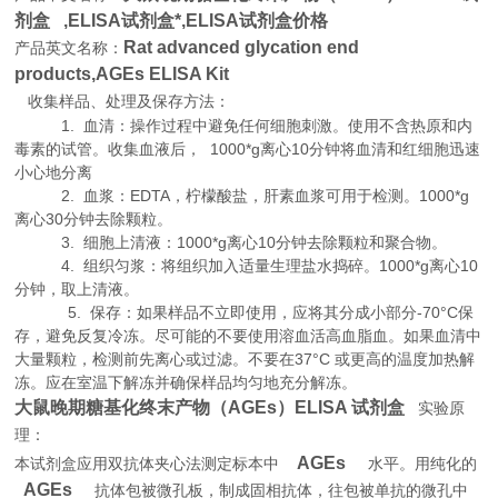
剂盒 ,
ELISA试剂盒*,ELISA试剂盒价格
Rat advanced glycation end
产品英文名称：
products,AGEs ELISA Kit
收集样品、处理及保存方法：
1. 血清：操作过程中避免任何细胞刺激。使用不含热原和内
毒素的试管。收集血液后， 1000*g离心10分钟将血清和红细胞迅速
小心地分离
2. 血浆：EDTA，柠檬酸盐，肝素血浆可用于检测。1000*g
离心30分钟去除颗粒。
3. 细胞上清液：1000*g离心10分钟去除颗粒和聚合物。
4. 组织匀浆：将组织加入适量生理盐水捣碎。1000*g离心10
分钟，取上清液。
5. 保存：如果样品不立即使用，应将其分成小部分-70°C保
存，避免反复冷冻。尽可能的不要使用溶血活高血脂血。如果血清中
大量颗粒，检测前先离心或过滤。不要在37°C 或更高的温度加热解
冻。应在室温下解冻并确保样品均匀地充分解冻。
大鼠晚期糖基化终末产物（AGEs）ELISA 试剂盒
实验原
理
：
AGEs
本试剂盒应用双抗体夹心法测定标本中
水平。用纯化的
AGEs
抗体包被微孔板，制成固相抗体，往包被单抗的微孔中