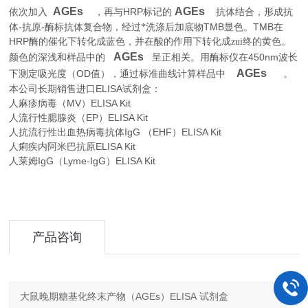
AGEs
AGEs
HRP
依次加入
，再与
标记的
抗体结合，形成抗
-
-
TMB
TMB
体
抗原
酶标抗体复合物，经过*洗涤后加底物
显色。
在
HRP
酶的催化下转化成蓝色，并在酸的作用下转化成zui终的黄色。
AGEs
450nm
颜色的深浅和样品中的
呈正相关。用酶标仪在
波长
AGEs
OD
。
下测定吸光度（
值），通过标准曲线计算样品中
本公司长期销售进口
ELISA
试剂盒：
人麻疹病毒（MV）ELISA Kit
人流行性腮腺炎（EP）ELISA Kit
人抗流行性出血热病毒抗体IgG （EHF）ELISA Kit
人痢疾内阿米巴抗原ELISA Kit
人莱姆IgG（Lyme-IgG）ELISA Kit
产品咨询