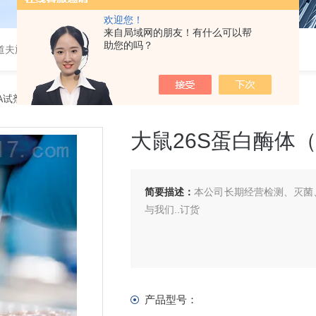
欢迎您！
来自局域网的朋友！有什么可以帮
助您的吗？
道夫旋转蒸发仪
SA试剂盒
> 大鼠26S蛋白酶体（26S PSM）ELISA 试剂盒
大鼠26S蛋白酶体（2
简要描述：
本公司长期经营检测、灭菌、
与我们..订货
产品型号：