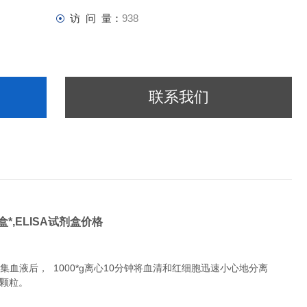
访 问 量：
938
联系我们
盒*,
ELISA试剂盒价格
液后， 1000*g离心10分钟将血清和红细胞迅速小心地分离
除颗粒。