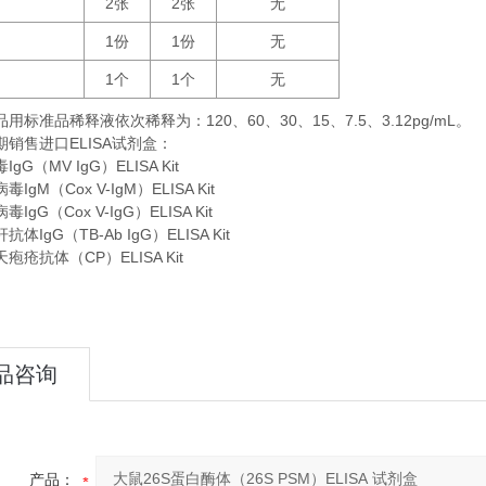
2
2
无
张
张
1
1
无
份
份
1
1
无
个
个
品用标准品稀释液依次稀释为：
120
60
30
15
7.5
3.12pg/mL。
、
、
、
、
、
期销售进口
ELISA
试剂盒：
gG（MV IgG）ELISA Kit
IgM（Cox V-IgM）ELISA Kit
IgG（Cox V-IgG）ELISA Kit
体IgG（TB-Ab IgG）ELISA Kit
疱疮抗体（CP）ELISA Kit
品咨询
产品：