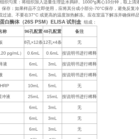
织匀浆：将组织加入适量生理盐水捣碎。1000*g离心10分钟，取上清
存：如果样品不立即使用，应将其分成小部分-70°C保存，避免反复
或过滤。不要在37°C 或更高的温度加热解冻。应在室温下解冻并确保样
蛋白酶体（26S PSM）ELISA 试剂盒
组成：
名称
96
48
备注
孔配置
孔配置
板
8
×12
12
×4
无
孔
条
孔
条
120 pg/mL
0.6mL
0.6mL
按说明书进行稀释
）
释液
6mL
3mL
按说明书进行稀释
液
6mL
3mL
按说明书进行稀释
-HRP
10mL
5mL
无
25mL
15mL
按说明书进行稀释
缓冲液
6mL
3mL
无
6mL
3mL
无
6mL
3mL
无