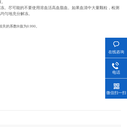
液。
冷冻。尽可能的不要使用溶血活高血脂血。如果血清中大量颗粒，检测
品均匀地充分解冻。
相关的系数
R
值为
0.990
。
在线咨询
电话
微信扫一扫