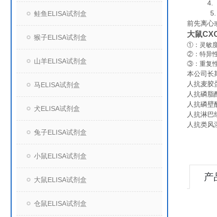
4. 组
5. 保
鲑鱼ELISA试剂盒
前先离心
大鼠CX
猴子ELISA试剂盒
①：灵敏度
②：特异
山羊ELISA试剂盒
③：重复
本公司长
人抗麦胶蛋
马ELISA试剂盒
人抗磷脂酰
人抗磷壁酸抗
犬ELISA试剂盒
人抗淋巴细胞
人抗类风湿
兔子ELISA试剂盒
小鼠ELISA试剂盒
产
大鼠ELISA试剂盒
仓鼠ELISA试剂盒