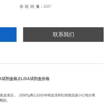
访 问 量：
1027
联系我们
SA试剂盒格,ELISA试剂盒价格
液后， 1000*g离心10分钟将血清和红细胞迅速小心地分离
除颗粒。