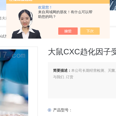
欢迎您！
来自局域网的朋友！有什么可以帮
助您的吗？
道夫旋转蒸发仪
SA试剂盒
> 大鼠CXC趋化因子受体3（CXCR3）ELISA 试剂盒
大鼠CXC趋化因子受体
简要描述：
本公司长期经营检测、灭菌、
与我们..订货
产品型号：