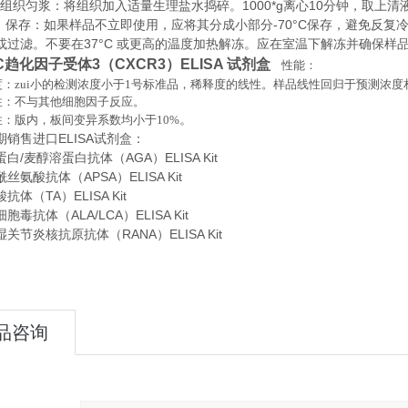
织匀浆：将组织加入适量生理盐水捣碎。1000*g离心10分钟，取上清
存：如果样品不立即使用，应将其分成小部分-70°C保存，避免反复
或过滤。不要在37°C 或更高的温度加热解冻。应在室温下解冻并确保样
C趋化因子受体3（CXCR3）ELISA 试剂盒
性能：
：zui小的检测浓度小于
1
号标准品，稀释度的线性。样品线性回归于预测浓度
性：不与其他细胞因子反应。
。
性：版内，板间变异系数均小于
10%
期销售进口
ELISA
试剂盒：
白/麦醇溶蛋白抗体（AGA）ELISA Kit
丝氨酸抗体（APSA）ELISA Kit
体（TA）ELISA Kit
毒抗体（ALA/LCA）ELISA Kit
关节炎核抗原抗体（RANA）ELISA Kit
品咨询