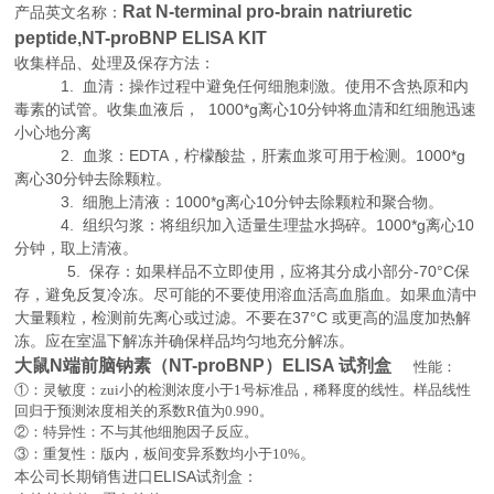
Rat N-terminal pro-brain natriuretic
产品英文名称：
peptide,NT-proBNP ELISA KIT
收集样品、处理及保存方法：
1. 血清：操作过程中避免任何细胞刺激。使用不含热原和内
毒素的试管。收集血液后， 1000*g离心10分钟将血清和红细胞迅速
小心地分离
2. 血浆：EDTA，柠檬酸盐，肝素血浆可用于检测。1000*g
离心30分钟去除颗粒。
3. 细胞上清液：1000*g离心10分钟去除颗粒和聚合物。
4. 组织匀浆：将组织加入适量生理盐水捣碎。1000*g离心10
分钟，取上清液。
5. 保存：如果样品不立即使用，应将其分成小部分-70°C保
存，避免反复冷冻。尽可能的不要使用溶血活高血脂血。如果血清中
大量颗粒，检测前先离心或过滤。不要在37°C 或更高的温度加热解
冻。应在室温下解冻并确保样品均匀地充分解冻。
大鼠N端前脑钠素（NT-proBNP）ELISA 试剂盒
性能：
①：灵敏度：zui小的检测浓度小于
1
号标准品，稀释度的线性。样品线性
回归于预测浓度相关的系数
R
值为
0.990
。
②：特异性：不与其他细胞因子反应。
。
③：重复性：版内，板间变异系数均小于
10%
本公司长期销售进口
ELISA
试剂盒：