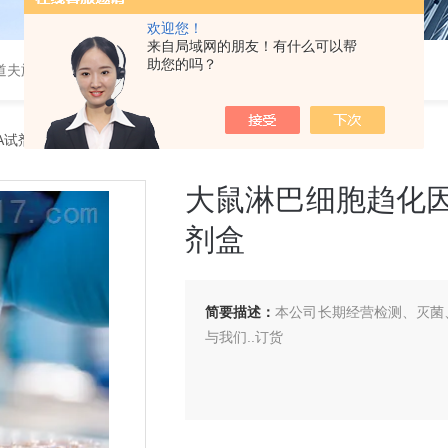
欢迎您！
来自局域网的朋友！有什么可以帮
助您的吗？
道夫旋转蒸发仪
SA试剂盒
> 大鼠淋巴细胞趋化因子（Lptn/LTN/XCL1）ELISA 试剂盒
大鼠淋巴细胞趋化因子（L
剂盒
简要描述：
本公司长期经营检测、灭菌、
与我们..订货