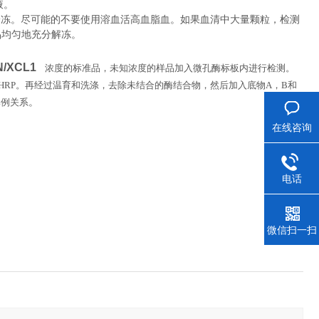
液。
冷冻。尽可能的不要使用溶血活高血脂血。如果血清中大量颗粒，检测
品均匀地充分解冻。
N/XCL1
浓度的标准品，未知浓度的样品加入微孔酶标板内进行检测。
HRP
。再经过温育和洗涤，去除未结合的酶结合物，然后加入底物
A
，
B
和
。
比例关系
在线咨询
电话
微信扫一扫