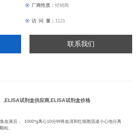
厂商性质：
经销商
访 问 量：
1121
联系我们
 ,
ELISA试剂盒供应商,
ELISA试剂盒价格
液后， 1000*g离心10分钟将血清和红细胞迅速小心地分离
除颗粒。