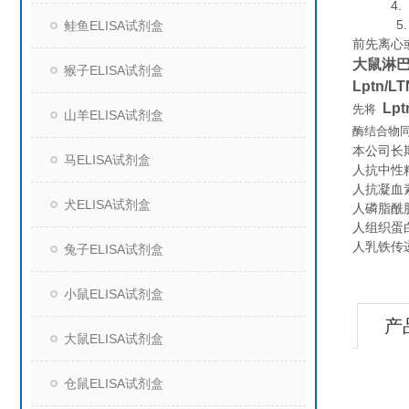
4. 组
5. 保
鲑鱼ELISA试剂盒
前先离心
大鼠淋巴细
猴子ELISA试剂盒
Lptn/L
Lpt
先将
山羊ELISA试剂盒
酶结合物
本公司长
马ELISA试剂盒
人抗中性粒
人抗凝血素抗
犬ELISA试剂盒
人磷脂酰肌醇抗
人组织蛋白酶
人乳铁传递蛋
兔子ELISA试剂盒
小鼠ELISA试剂盒
产
大鼠ELISA试剂盒
仓鼠ELISA试剂盒