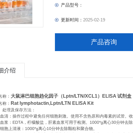
产品型号：
更新时间：
2025-02-19
产品咨询
细介绍
大鼠淋巴细胞趋化因子（Lptn/LTN/XCL1）ELISA 试剂盒
名称：
Rat lymphotactin,Lptn/LTN ELISA Kit
名称：
、处理及保存方法：
清：操作过程中避免任何细胞刺激。使用不含热原和内毒素的试管。收集血
浆：EDTA，柠檬酸盐，肝素血浆可用于检测。1000*g离心30分钟去
胞上清液：1000*g离心10分钟去除颗粒和聚合物。