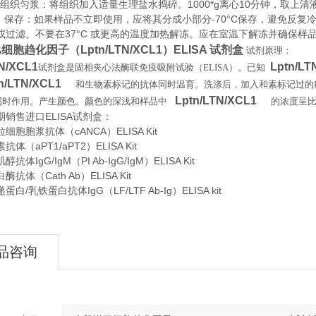
织匀浆：将组织加入适量生理盐水捣碎。1000*g离心10分钟，取上清
存：如果样品不立即使用，应将其分成小部分-70°C保存，避免反复
或过滤。不要在37°C 或更高的温度加热解冻。应在室温下解冻并确保样
胞趋化因子（Lptn/LTN/XCL1）ELISA 试剂盒
试剂原理
：
TN/XCL1
Lptn/LT
试剂盒是固相夹心法酶联免疫吸附试验（
ELISA
）。已知
n/LTN/XCL1
和生物素标记的抗体同时温育。洗涤后，加入和素标记过的
Lptn/LTN/XCL1
同时作用。产生颜色。颜色的深浅和样品中
的浓度呈
期销售进口
ELISA
试剂盒：
细胞胞浆抗体（cANCA）ELISA Kit
体（aPT1/aPT2）ELISA Kit
体IgG/IgM（PI Ab-IgG/IgM）ELISA Kit
抗体（Cath Ab）ELISA Kit
白/乳铁蛋白抗体IgG（LF/LTF Ab-Ig）ELISA kit
品咨询