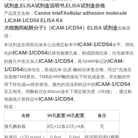
试剂盒,
ELISA试剂盒说明书,ELISA试剂盒价格
Canine inteFAellular adhesion molecule
产品英文名称：
1,ICAM-1/CD54 ELISA Kit
犬细胞间粘附分子1（ICAM-1/CD54）ELISA 试剂盒
实验原
理：
ICAM-1/CD54
本试剂盒应用双抗体夹心法测定标本中
水平。用纯
ICAM-1/CD54
化的
抗体包被微孔板，制成固相抗体，往包被单抗
ICAM-1/CD54
ICAM-
HRP
的微孔中依次加入
，再与
标记的
1/CD54
-
-
抗体结合，形成抗体
抗原
酶标抗体复合物，经过*洗涤后
TMB
TMB
HRP
加底物
显色。
在
酶的催化下转化成蓝色，并在酸的作
ICAM-1/CD54
用下转化成zui终的黄色。颜色的深浅和样品中的
450nm
OD
呈正相关。用酶标仪在
波长下测定吸光度（
值），通过标
ICAM-1/CD54
准曲线计算样品中
。
组成：
名称
96
48
备注
孔配置
孔配置
微孔酶标板
8
×12
12
×4
无
孔
条
孔
条
标准品（
120 pg/mL
0.6mL
0.6mL
按说明书进行稀释
）