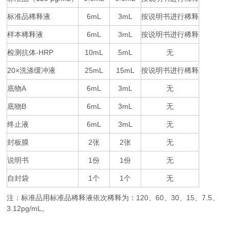
标准品稀释液
6mL
3mL
按说明书进行稀释
样本稀释液
6mL
3mL
按说明书进行稀释
检测抗体
-HRP
10mL
5mL
无
20×
25mL
15mL
按说明书进行稀释
洗涤缓冲液
底物
A
6mL
3mL
无
底物
B
6mL
3mL
无
终止液
6mL
3mL
无
封板膜
2
2
无
张
张
说明书
1
1
无
份
份
自封袋
1
1
无
个
个
注：标准品用标准品稀释液依次稀释为：
120
60
30
15
7.5
、
、
、
、
、
3.12pg/mL。