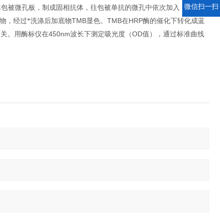
微信扫一扫
体包被微孔板，制成固相抗体，往包被单抗的微孔中依次加入
TMB
TMB
HRP
物，经过*洗涤后加底物
显色。
在
酶的催化下转化成蓝
450nm
OD
相关。用酶标仪在
波长下测定吸光度（
值），通过标准曲线