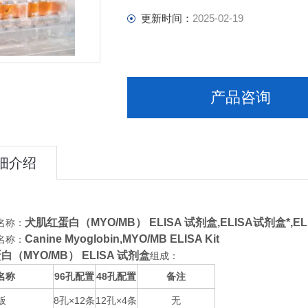
更新时间：
2025-02-19
产品咨询
细介绍
犬肌红蛋白（MYO/MB） ELISA 试剂盒,
ELISA试剂盒*,
名称：
Canine Myoglobin,MYO/MB ELISA Kit
名称：
（MYO/MB） ELISA 试剂盒
组成：
名称
96
48
备注
孔配置
孔配置
板
8
×12
12
×4
无
孔
条
孔
条