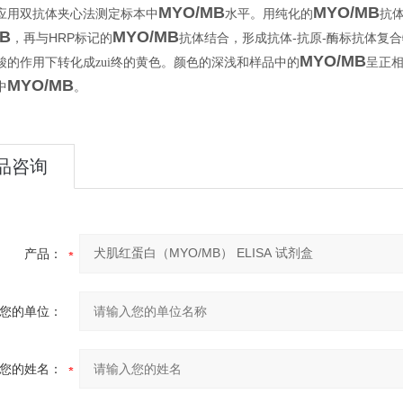
MYO/MB
MYO/MB
应用双抗体夹心法测定标本中
水平。用纯化的
抗
B
MYO/MB
HRP
-
-
，再与
标记的
抗体结合，形成抗体
抗原
酶标抗体复合
MYO/MB
酸的作用下转化成zui终的黄色。颜色的深浅和样品中的
呈正
MYO/MB
。
中
品咨询
产品：
您的单位：
您的姓名：