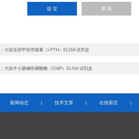
：
大鼠全段甲状旁腺素（i-PTH）ELISA 试剂盒
：
大鼠牛小肠碱性磷酸酶（CIAP）ELISA 试剂盒
新闻动态
技术文章
在线留言
|
|
|
|