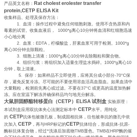
Rat cholest erolester transfer
产品英文名称：
protein,CETP ELISA Kit
收集样品、处理及保存方法：
1. 血清：操作过程中避免任何细胞刺激。使用不含热原和内
毒素的试管。收集血液后， 1000*g离心10分钟将血清和红细胞迅速
小心地分离
2. 血浆：EDTA，柠檬酸盐，肝素血浆可用于检测。1000*g
离心30分钟去除颗粒。
3. 细胞上清液：1000*g离心10分钟去除颗粒和聚合物。
4. 组织匀浆：将组织加入适量生理盐水捣碎。1000*g离心10
分钟，取上清液。
5. 保存：如果样品不立即使用，应将其分成小部分-70°C保
存，避免反复冷冻。尽可能的不要使用溶血活高血脂血。如果血清中
大量颗粒，检测前先离心或过滤。不要在37°C 或更高的温度加热解
冻。应在室温下解冻并确保样品均匀地充分解冻。
大鼠胆固醇酯转移蛋白（CETP）ELISA 试剂盒
实验原理
：
CETP
本试剂盒应用双抗体夹心法测定标本中
水平。用纯化
CETP
的
抗体包被微孔板，制成固相抗体，往包被单抗的微孔中依
CETP
CETP
HRP
-
-
次加入
，再与
标记的
抗体结合，形成抗体
抗原
TMB
TMB
HRP
酶标抗体复合物，经过*洗涤后加底物
显色。
在
酶的催