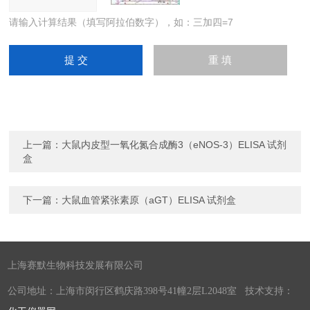
请输入计算结果（填写阿拉伯数字），如：三加四=7
上一篇：
大鼠内皮型一氧化氮合成酶3（eNOS-3）ELISA 试剂
盒
下一篇：
大鼠血管紧张素原（aGT）ELISA 试剂盒
上海赛默生物科技发展有限公司
公司地址：上海市闵行区鹤庆路398号41幢2层L2048室 技术支持：