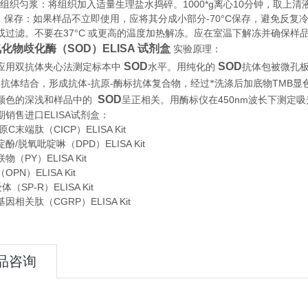
织匀浆：将组织加入适量生理盐水捣碎。1000*g离心10分钟，取上清
存：如果样品不立即使用，应将其分成小部分-70°C保存，避免反复
或过滤。不要在37°C 或更高的温度加热解冻。应在室温下解冻并确保样
化物歧化酶（SOD）ELISA 试剂盒
实验原理
：
SOD
SOD
应用双抗体夹心法测定标本中
水平。用纯化的
抗体包被微孔
D
-
-
TMB
抗体结合，形成抗体
抗原
酶标抗体复合物，经过*洗涤后加底物
显
SOD
450nm
颜色的深浅和样品中的
呈正相关。用酶标仪在
波长下测定吸
期销售进口
ELISA
试剂盒：
C末端肽（CⅠCP）ELISA Kit
酚/脱氧吡啶啉（DPD）ELISA Kit
（PY）ELISA Kit
PN）ELISA Kit
（SP-R）ELISA Kit
因相关肽（CGRP）ELISA Kit
品咨询