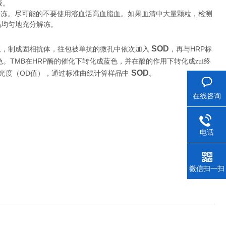
液。
冷冻。尽可能的不要使用溶血活高血脂血。如果血清中大量颗粒，检测
品均匀地充分解冻。
SOD
HRP
板，制成固相抗体，往包被单抗的微孔中依次加入
，再与
标
TMB
HRP
色。
在
酶的催化下转化成蓝色，并在酸的作用下转化成zui终
SOD
OD
。
光度（
值），通过标准曲线计算样品中
在线咨询
电话
微信扫一扫