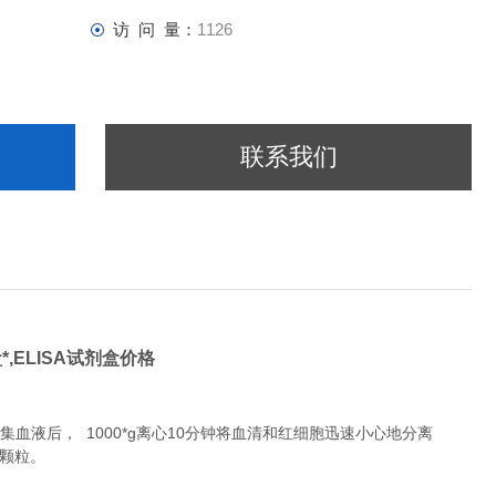
访 问 量：
1126
联系我们
*,ELISA试剂盒价格
液后， 1000*g离心10分钟将血清和红细胞迅速小心地分离
除颗粒。