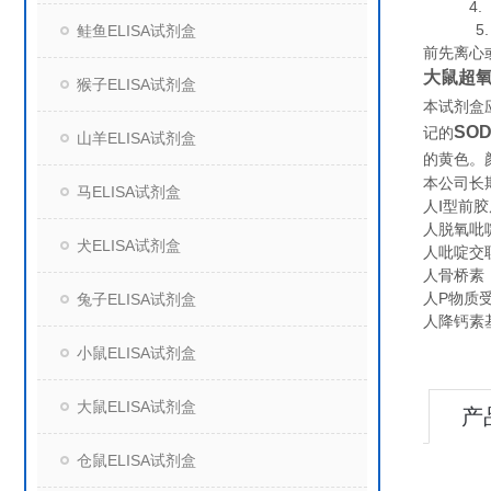
4. 组
5. 保
鲑鱼ELISA试剂盒
前先离心
大鼠超氧
猴子ELISA试剂盒
本试剂盒
SO
记的
山羊ELISA试剂盒
的黄色。
本公司长
马ELISA试剂盒
人Ⅰ型前胶原
人脱氧吡啶
犬ELISA试剂盒
人吡啶交联物
人骨桥素（O
人P物质受体
兔子ELISA试剂盒
人降钙素基
小鼠ELISA试剂盒
大鼠ELISA试剂盒
产
仓鼠ELISA试剂盒