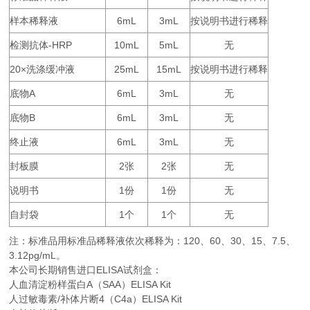
样本稀释液
6mL
3mL
按说明书进行稀释
检测抗体
-HRP
10mL
5mL
无
20×
25mL
15mL
按说明书进行稀释
洗涤缓冲液
底物
A
6mL
3mL
无
底物
B
6mL
3mL
无
终止液
6mL
3mL
无
封板膜
2
2
无
张
张
说明书
1
1
无
份
份
自封袋
1
1
无
个
个
注：标准品用标准品稀释液依次稀释为：
120
60
30
15
7.5
、
、
、
、
、
3.12pg/mL。
本公司长期销售进口
ELISA
试剂盒：
人血清淀粉样蛋白A（SAA）ELISA Kit
人过敏毒素/补体片断4（C4a）ELISA Kit