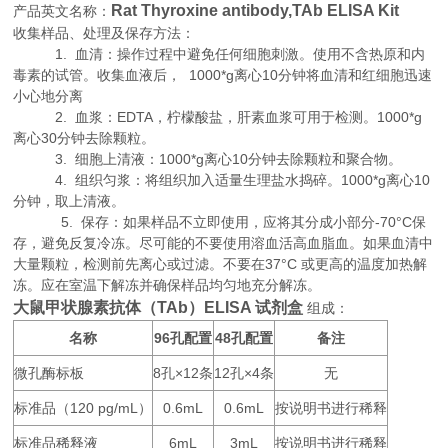
Rat Thyroxine antibody,TAb ELISA Kit
产品英文名称：
收集样品、处理及保存方法：
1. 血清：操作过程中避免任何细胞刺激。使用不含热原和内
毒素的试管。收集血液后， 1000*g离心10分钟将血清和红细胞迅速
小心地分离
2. 血浆：EDTA，柠檬酸盐，肝素血浆可用于检测。1000*g
离心30分钟去除颗粒。
3. 细胞上清液：1000*g离心10分钟去除颗粒和聚合物。
4. 组织匀浆：将组织加入适量生理盐水捣碎。1000*g离心10
分钟，取上清液。
5. 保存：如果样品不立即使用，应将其分成小部分-70°C保
存，避免反复冷冻。尽可能的不要使用溶血活高血脂血。如果血清中
大量颗粒，检测前先离心或过滤。不要在37°C 或更高的温度加热解
冻。应在室温下解冻并确保样品均匀地充分解冻。
大鼠甲状腺素抗体（TAb）ELISA 试剂盒
组成：
名称
96
48
备注
孔配置
孔配置
微孔酶标板
8
×12
12
×4
无
孔
条
孔
条
标准品（
120 pg/mL
0.6mL
0.6mL
按说明书进行稀释
）
标准品稀释液
6mL
3mL
按说明书进行稀释