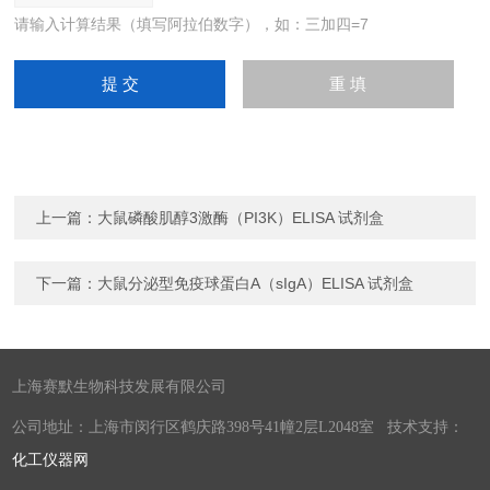
请输入计算结果（填写阿拉伯数字），如：三加四=7
上一篇：
大鼠磷酸肌醇3激酶（PI3K）ELISA 试剂盒
下一篇：
大鼠分泌型免疫球蛋白A（sIgA）ELISA 试剂盒
上海赛默生物科技发展有限公司
公司地址：上海市闵行区鹤庆路398号41幢2层L2048室 技术支持：
化工仪器网