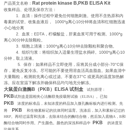
Rat protein kinase B,PKB ELISA Kit
产品英文名称：
收集样品、处理及保存方法：
1. 血清：操作过程中避免任何细胞刺激。使用不含热原和内
毒素的试管。收集血液后， 1000*g离心10分钟将血清和红细胞迅速
小心地分离
2. 血浆：EDTA，柠檬酸盐，肝素血浆可用于检测。1000*g
离心30分钟去除颗粒。
3. 细胞上清液：1000*g离心10分钟去除颗粒和聚合物。
4. 组织匀浆：将组织加入适量生理盐水捣碎。1000*g离心10
分钟，取上清液。
5. 保存：如果样品不立即使用，应将其分成小部分-70°C保
存，避免反复冷冻。尽可能的不要使用溶血活高血脂血。如果血清中
大量颗粒，检测前先离心或过滤。不要在37°C 或更高的温度加热解
冻。应在室温下解冻并确保样品均匀地充分解冻。
大鼠蛋白激酶B（PKB）ELISA 试剂盒
试剂原理
：
PKB
试剂盒是固相夹心法酶联免疫吸附试验（
ELISA
）。已知
PKB
浓度的标准品，未知浓度的样品加入微孔酶标板内进行检测。先
PKB
将
和生物素标记的抗体同时温育。洗涤后，加入和素标记过的
HRP
。再经过温育和洗涤，去除未结合的酶结合物，然后加入底物
A
，
B
和
PKB
酶结合物同时作用。产生颜色。颜色的深浅和样品中
的浓度呈
。
比例关系