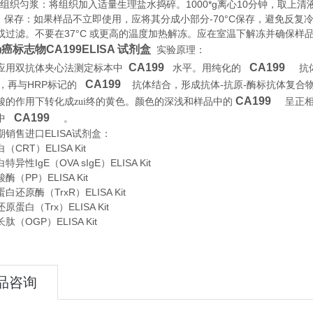
织匀浆：将组织加入适量生理盐水捣碎。1000*g离心10分钟，取上清
存：如果样品不立即使用，应将其分成小部分-70°C保存，避免反复
或过滤。不要在37°C 或更高的温度加热解冻。应在室温下解冻并确保样
癌标志物CA199ELISA 试剂盒
实验原理
：
CA199
CA199
应用双抗体夹心法测定标本中
水平。用纯化的
抗
CA199
HRP
-
-
，再与
标记的
抗体结合，形成抗体
抗原
酶标抗体复合
CA199
酸的作用下转化成zui终的黄色。颜色的深浅和样品中的
呈正
CA199
。
品中
期销售进口
ELISA
试剂盒：
CRT）ELISA Kit
异性IgE（OVA sIgE）ELISA Kit
（PP）ELISA Kit
还原酶（TrxR）ELISA Kit
蛋白（Trx）ELISA Kit
（OGP）ELISA Kit
品咨询