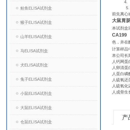
4. 组
5. 保
鲑鱼ELISA试剂盒
前先离心
大鼠胃肠
猴子ELISA试剂盒
本试剂盒
CA199
山羊ELISA试剂盒
色，并在
计算样
马ELISA试剂盒
本公司长
人钙网蛋白（
犬ELISA试剂盒
人卵清蛋白特
人蛋白磷酸酶
兔子ELISA试剂盒
人硫氧还蛋白
人硫氧化还原
人成骨生长肽
小鼠ELISA试剂盒
大鼠ELISA试剂盒
产
仓鼠ELISA试剂盒