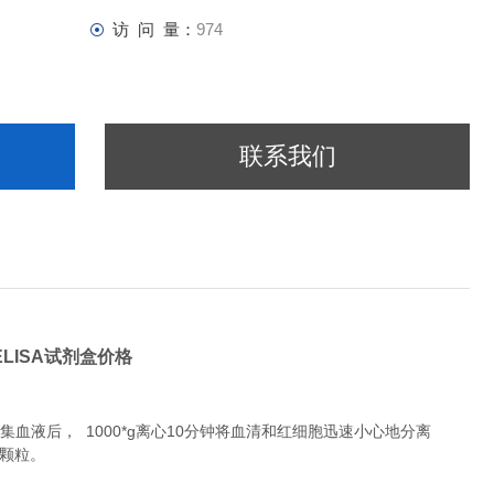
访 问 量：
974
联系我们
,ELISA试剂盒价格
液后， 1000*g离心10分钟将血清和红细胞迅速小心地分离
除颗粒。