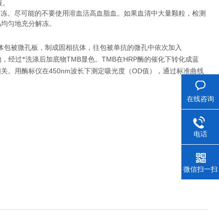
液。
冷冻。尽可能的不要使用溶血活高血脂血。如果血清中大量颗粒，检测
品均匀地充分解冻。
体包被微孔板，制成固相抗体，往包被单抗的微孔中依次加入
TMB
TMB
HRP
物，经过*洗涤后加底物
显色。
在
酶的催化下转化成蓝
450nm
OD
相关。用酶标仪在
波长下测定吸光度（
值），通过标准曲线
在线咨询
电话
微信扫一扫