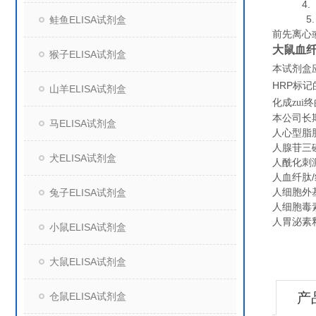
4. 组
5. 保
鲑鱼ELISA试剂盒
前先离心
大鼠血纤
猴子ELISA试剂盒
本试剂盒
HRP
标记
山羊ELISA试剂盒
化成zu
本公司长
马ELISA试剂盒
人心型脂肪酸
人腺苷三磷
犬ELISA试剂盒
人酰化刺激蛋
人血纤肽/纤
人细胞外基
兔子ELISA试剂盒
人细胞毒素相
人胃泌素释
小鼠ELISA试剂盒
大鼠ELISA试剂盒
产
仓鼠ELISA试剂盒