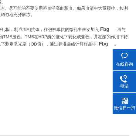
液。
冷冻。尽可能的不要使用溶血活高血脂血。如果血清中大量颗粒，检测
品均匀地充分解冻。
Fbg
微孔板，制成固相抗体，往包被单抗的微孔中依次加入
，再与
TMB
TMB
HRP
物
显色。
在
酶的催化下转化成蓝色，并在酸的作用下转
Fbg
OD
。
长下测定吸光度（
值），通过标准曲线计算样品中
在线咨询
电话
微信扫一扫