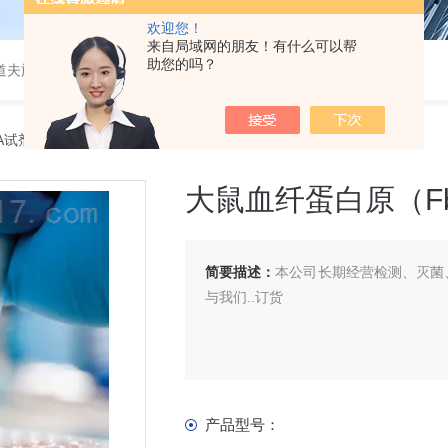
欢迎您！
来自局域网的朋友！有什么可以帮
助您的吗？
道夫旋转蒸发仪
SA试剂盒
> 大鼠血纤蛋白原（Fbg）ELISA 试剂盒
大鼠血纤蛋白原（Fb
简要描述：
本公司长期经营检测、灭菌、
与我们..订货
产品型号：