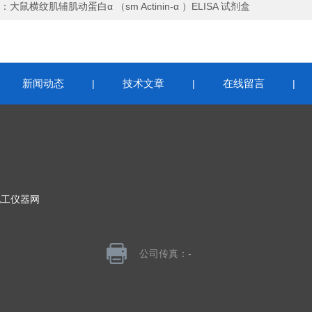
：
大鼠横纹肌辅肌动蛋白α （sm Actinin-α ）ELISA 试剂盒
新闻动态
技术文章
在线留言
|
|
|
|
化工仪器网
公司传真：-