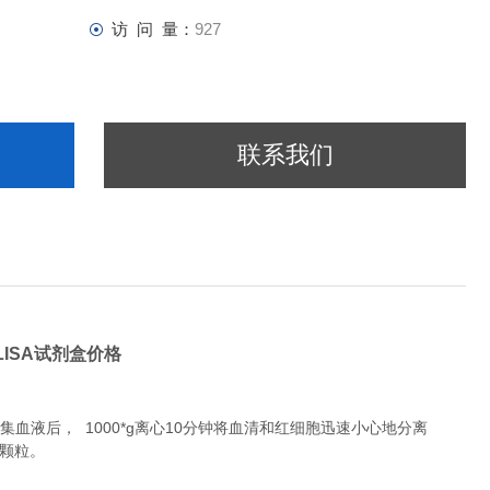
访 问 量：
927
联系我们
ELISA试剂盒价格
液后， 1000*g离心10分钟将血清和红细胞迅速小心地分离
除颗粒。