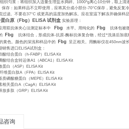
织匀浆：将组织加入适量生理盐水捣碎。1000*g离心10分钟，取上清
存：如果样品不立即使用，应将其分成小部分-70°C保存，避免反复
或过滤。不要在37°C 或更高的温度加热解冻。应在室温下解冻并确保样
蛋白原（Fbg）ELISA 试剂盒
实验原理
：
Fbg
Fbg
应用双抗体夹心法测定标本中
水平。用纯化的
抗体包被
Fbg
-
-
的
抗体结合，形成抗体
抗原
酶标抗体复合物，经过*洗涤后加底
Fbg
450nm
i终的黄色。颜色的深浅和样品中的
呈正相关。用酶标仪在
波
期销售进口
ELISA
试剂盒：
结合蛋白（h-FABP）ELISA Kit
酸结合盒转运体A1（ABCA1）ELISA Kit
白（ASP）ELISA Kit
维蛋白肽A（FPA）ELISA Kit
质磷酸糖蛋白（MEPE）ELISA Kit
关蛋白A（CagA）ELISA Kit
放多肽（GRP）ELISA Kit
品咨询