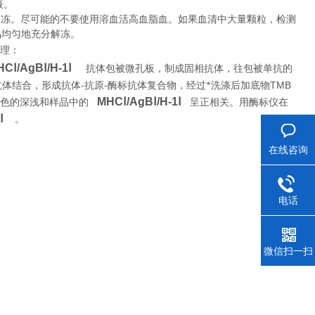
液。
冷冻。尽可能的不要使用溶血活高血脂血。如果血清中大量颗粒，检测
品均匀地充分解冻。
理
：
CⅠ/AgBⅠ/H-1Ⅰ
抗体包被微孔板，制成固相抗体，往包被单抗的
-
-
TMB
抗体结合，形成抗体
抗原
酶标抗体复合物，经过*洗涤后加底物
MHCⅠ/AgBⅠ/H-1Ⅰ
颜色的深浅和样品中的
呈正相关。用酶标仪在
Ⅰ
。
在线咨询
电话
微信扫一扫