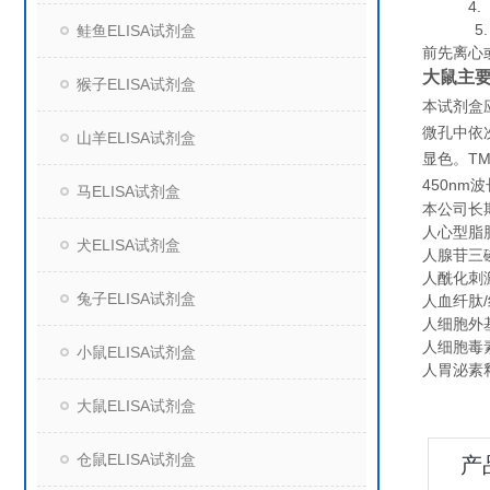
4. 组
5. 保
鲑鱼ELISA试剂盒
前先离心
大鼠主要组
猴子ELISA试剂盒
本试剂盒
微孔中依
山羊ELISA试剂盒
TM
显色。
450nm
波
马ELISA试剂盒
本公司长
人心型脂肪酸
犬ELISA试剂盒
人腺苷三磷
人酰化刺激蛋
兔子ELISA试剂盒
人血纤肽/纤
人细胞外基
人细胞毒素相
小鼠ELISA试剂盒
人胃泌素释
大鼠ELISA试剂盒
仓鼠ELISA试剂盒
产