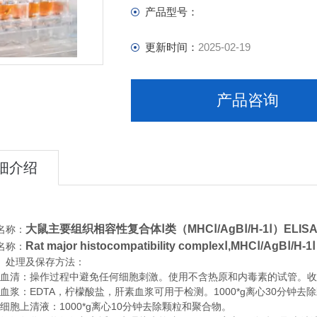
产品型号：
更新时间：
2025-02-19
产品咨询
细介绍
大鼠主要组织相容性复合体Ⅰ类（MHCⅠ/AgBⅠ/H-1Ⅰ）ELISA
名称：
Rat major histocompatibility complexⅠ,MHCⅠ/AgBⅠ/H-1Ⅰ
名称：
、处理及保存方法：
清：操作过程中避免任何细胞刺激。使用不含热原和内毒素的试管。收集血
浆：EDTA，柠檬酸盐，肝素血浆可用于检测。1000*g离心30分钟去
胞上清液：1000*g离心10分钟去除颗粒和聚合物。