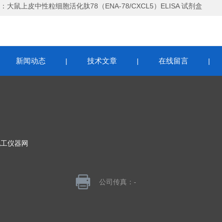
：
大鼠上皮中性粒细胞活化肽78（ENA-78/CXCL5）ELISA 试剂盒
新闻动态
技术文章
在线留言
|
|
|
|
化工仪器网
公司传真：-