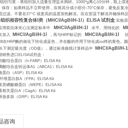
织匀浆：将组织加入适量生理盐水捣碎。1000*g离心10分钟，取上清
存：如果样品不立即使用，应将其分成小部分-70°C保存，避免反复
或过滤。不要在37°C 或更高的温度加热解冻。应在室温下解冻并确保样
织相容性复合体Ⅰ类（MHCⅠ/AgBⅠ/H-1Ⅰ）ELISA 试剂盒
实验原
MHCⅠ/AgBⅠ/H-1Ⅰ
MH
应用双抗体夹心法测定标本中
水平。用纯化的
MHCⅠ/AgBⅠ/H-1Ⅰ
MHCⅠ/AgBⅠ/H-1Ⅰ
HRP
次加入
，再与
标记的
B
HRP
在
酶的催化下转化成蓝色，并在酸的作用下转化成zui终的黄色。
MHCⅠ/AgBⅠ/H-1
OD
长下测定吸光度（
值），通过标准曲线计算样品中
期销售进口
ELISA
试剂盒：
结合蛋白（h-FABP）ELISA Kit
酸结合盒转运体A1（ABCA1）ELISA Kit
白（ASP）ELISA Kit
维蛋白肽A（FPA）ELISA Kit
质磷酸糖蛋白（MEPE）ELISA Kit
关蛋白A（CagA）ELISA Kit
放多肽（GRP）ELISA Kit
品咨询