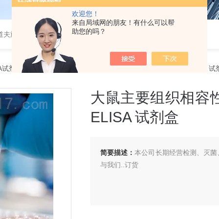
欢迎您！
来自局域网的朋友！有什么可以帮
助您的吗？
道夫旋转蒸发仪
SA试剂盒
> 大鼠主要组织相容性复合体Ⅰ类（MHCⅠ/AgBⅠ/H-1Ⅰ）ELISA 
大鼠主要组织相容性复合
ELISA 试剂盒
简要描述：
本公司长期经营检测、灭菌、
与我们..订货