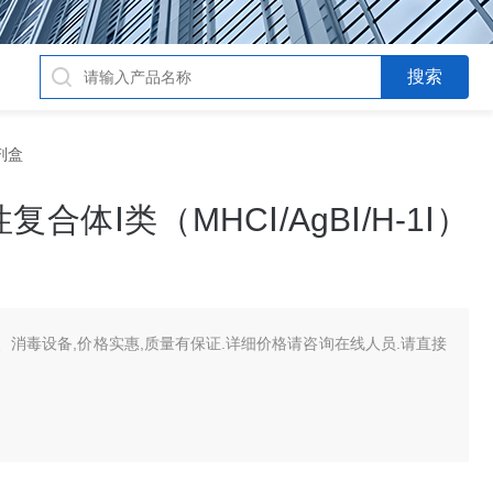
试剂盒
体Ⅰ类（MHCⅠ/AgBⅠ/H-1Ⅰ）
消毒设备,价格实惠,质量有保证.详细价格请咨询在线人员.请直接