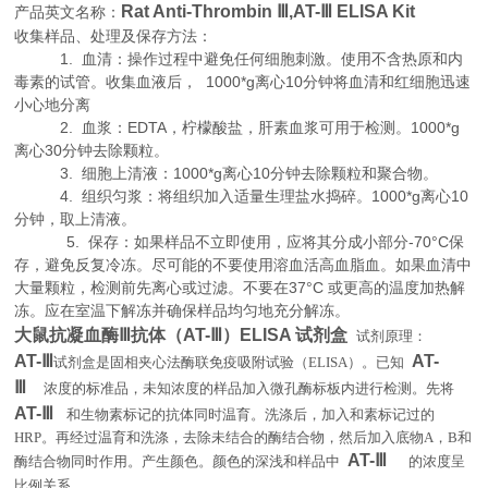
Rat Anti-Thrombin Ⅲ,AT-Ⅲ ELISA Kit
产品英文名称：
收集样品、处理及保存方法：
1. 血清：操作过程中避免任何细胞刺激。使用不含热原和内
毒素的试管。收集血液后， 1000*g离心10分钟将血清和红细胞迅速
小心地分离
2. 血浆：EDTA，柠檬酸盐，肝素血浆可用于检测。1000*g
离心30分钟去除颗粒。
3. 细胞上清液：1000*g离心10分钟去除颗粒和聚合物。
4. 组织匀浆：将组织加入适量生理盐水捣碎。1000*g离心10
分钟，取上清液。
5. 保存：如果样品不立即使用，应将其分成小部分-70°C保
存，避免反复冷冻。尽可能的不要使用溶血活高血脂血。如果血清中
大量颗粒，检测前先离心或过滤。不要在37°C 或更高的温度加热解
冻。应在室温下解冻并确保样品均匀地充分解冻。
大鼠抗凝血酶Ⅲ抗体（AT-Ⅲ）ELISA 试剂盒
试剂原理
：
AT-Ⅲ
AT-
试剂盒是固相夹心法酶联免疫吸附试验（
ELISA
）。已知
Ⅲ
浓度的标准品，未知浓度的样品加入微孔酶标板内进行检测。先将
AT-Ⅲ
和生物素标记的抗体同时温育。洗涤后，加入和素标记过的
HRP
。再经过温育和洗涤，去除未结合的酶结合物，然后加入底物
A
，
B
和
AT-Ⅲ
酶结合物同时作用。产生颜色。颜色的深浅和样品中
的浓度呈
。
比例关系