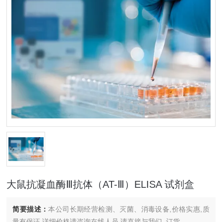
大鼠抗凝血酶Ⅲ抗体（AT-Ⅲ）ELISA 试剂盒
简要描述：
本公司长期经营检测、灭菌、消毒设备,价格实惠,质
量有保证.详细价格请咨询在线人员.请直接与我们..订货