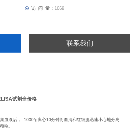
访 问 量：
1068
联系我们
,ELISA试剂盒价格
液后， 1000*g离心10分钟将血清和红细胞迅速小心地分离
除颗粒。