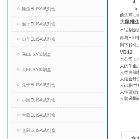
4. 组
5. 保
鲑鱼ELISA试剂盒
前先离心
大鼠维生
猴子ELISA试剂盒
本试剂盒
HRP
再与
山羊ELISA试剂盒
用下转化
VB12
马ELISA试剂盒
本公司长
人的牛血清
犬ELISA试剂盒
人类白细胞抗
人结合珠蛋白
兔子ELISA试剂盒
人α1酸性糖
人铜蓝蛋白（
人髓磷脂碱
小鼠ELISA试剂盒
大鼠ELISA试剂盒
仓鼠ELISA试剂盒