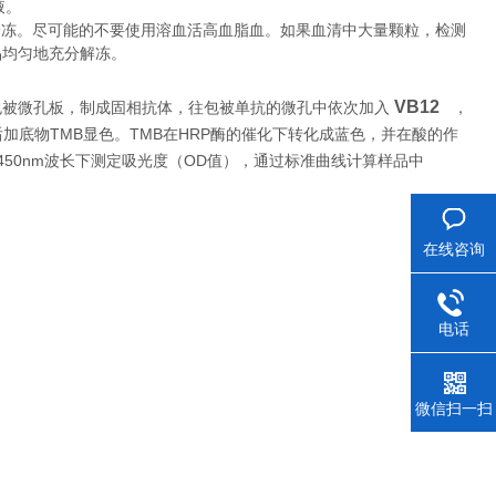
液。
冷冻。尽可能的不要使用溶血活高血脂血。如果血清中大量颗粒，检测
品均匀地充分解冻。
VB12
包被微孔板，制成固相抗体，往包被单抗的微孔中依次加入
，
TMB
TMB
HRP
后加底物
显色。
在
酶的催化下转化成蓝色，并在酸的作
450nm
OD
波长下测定吸光度（
值），通过标准曲线计算样品中
在线咨询
电话
微信扫一扫