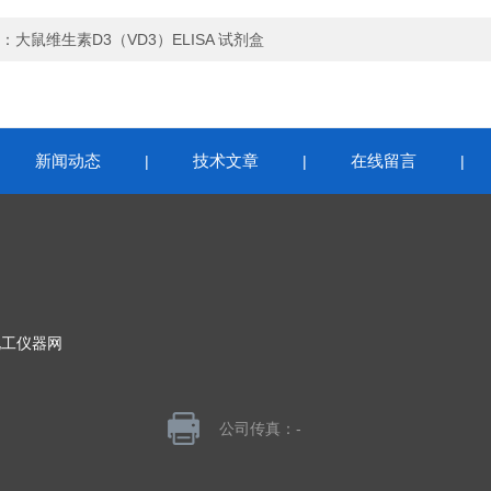
：
大鼠维生素D3（VD3）ELISA 试剂盒
新闻动态
技术文章
在线留言
|
|
|
|
化工仪器网
公司传真：-