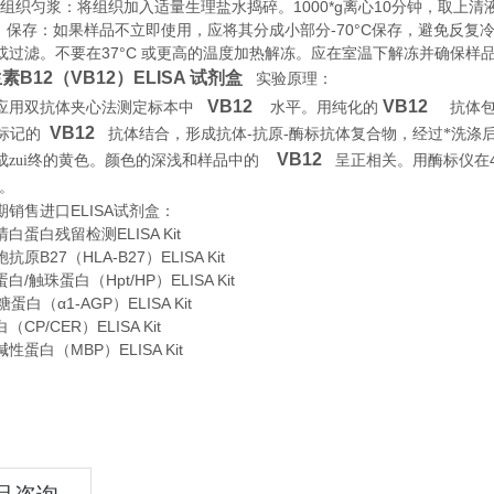
织匀浆：将组织加入适量生理盐水捣碎。1000*g离心10分钟，取上清
存：如果样品不立即使用，应将其分成小部分-70°C保存，避免反复
或过滤。不要在37°C 或更高的温度加热解冻。应在室温下解冻并确保样
素B12（VB12）ELISA 试剂盒
实验原理
：
VB12
VB12
应用双抗体夹心法测定标本中
水平。用纯化的
抗体
VB12
-
-
标记的
抗体结合，形成抗体
抗原
酶标抗体复合物，经过*洗涤
VB12
成zui终的黄色。颜色的深浅和样品中的
呈正相关。用酶标仪在
。
期销售进口
ELISA
试剂盒：
白蛋白残留检测ELISA Kit
原B27（HLA-B27）ELISA Kit
/触珠蛋白（Hpt/HP）ELISA Kit
蛋白（α1-AGP）ELISA Kit
CP/CER）ELISA Kit
性蛋白（MBP）ELISA Kit