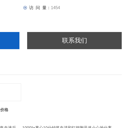
访 问 量：
1454
联系我们
盒价格
液后， 1000*g离心10分钟将血清和红细胞迅速小心地分离