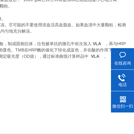
除颗粒。
液。
冷冻。尽可能的不要使用溶血活高血脂血。如果血清中大量颗粒，检测
品均匀地充分解冻。
VLA
HRP
板，制成固相抗体，往包被单抗的微孔中依次加入
，再与
B
TMB
HRP
显色。
在
酶的催化下转化成蓝色，并在酸的作用下转化成
OD
VLA
。
测定吸光度（
值），通过标准曲线计算样品中
在线咨询
电话
微信扫一扫