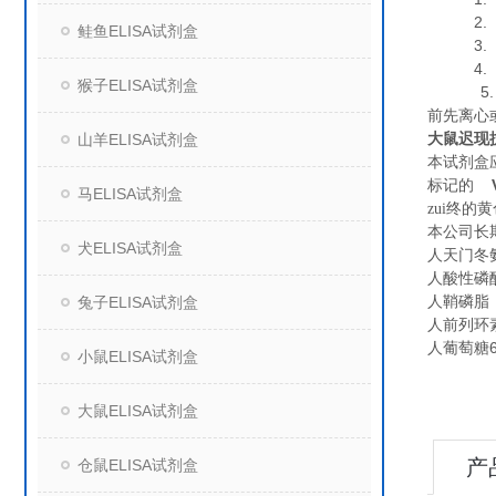
2. 血
鲑鱼ELISA试剂盒
3. 细
4. 组
猴子ELISA试剂盒
5. 保
前先离心
大鼠迟现抗
山羊ELISA试剂盒
本试剂盒
标记的
马ELISA试剂盒
zui终
本公司长
犬ELISA试剂盒
人天门冬氨
人酸性磷酸酶
人鞘磷脂（S
兔子ELISA试剂盒
人前列环素（
人葡萄糖6磷
小鼠ELISA试剂盒
大鼠ELISA试剂盒
产
仓鼠ELISA试剂盒