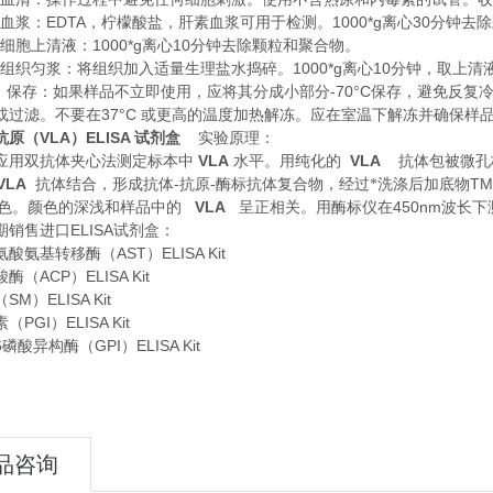
浆：EDTA，柠檬酸盐，肝素血浆可用于检测。1000*g离心30分钟去
胞上清液：1000*g离心10分钟去除颗粒和聚合物。
织匀浆：将组织加入适量生理盐水捣碎。1000*g离心10分钟，取上清
存：如果样品不立即使用，应将其分成小部分-70°C保存，避免反复
或过滤。不要在37°C 或更高的温度加热解冻。应在室温下解冻并确保样
原（VLA）ELISA 试剂盒
实验原理
：
VLA
VLA
应用双抗体夹心法测定标本中
水平。用纯化的
抗体包被微孔
VLA
-
-
TM
抗体结合，形成抗体
抗原
酶标抗体复合物，经过*洗涤后加底物
VLA
450nm
的黄色。颜色的深浅和样品中的
呈正相关。用酶标仪在
波长下
期销售进口
ELISA试剂盒：
酸氨基转移酶（AST）ELISA Kit
（ACP）ELISA Kit
M）ELISA Kit
PGI）ELISA Kit
酸异构酶（GPI）ELISA Kit
品咨询