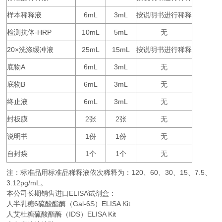
样本稀释液
6mL
3mL
按说明书进行稀释
检测抗体
-HRP
10mL
5mL
无
20×
25mL
15mL
按说明书进行稀释
洗涤缓冲液
底物
A
6mL
3mL
无
底物
B
6mL
3mL
无
终止液
6mL
3mL
无
封板膜
2
2
无
张
张
说明书
1
1
无
份
份
自封袋
1
1
无
个
个
注：标准品用标准品稀释液依次稀释为：
120
60
30
15
7.5
、
、
、
、
、
3.12pg/mL。
本公司长期销售进口
ELISA
试剂盒：
人半乳糖6硫酸酯酶（Gal-6S）ELISA Kit
人艾杜糖硫酸酯酶（IDS）ELISA Kit