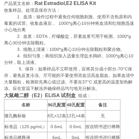
Rat Estradiol,E2 ELISA Kit
产品英文名称：
收集样品、处理及保存方法：
1. 血清：操作过程中避免任何细胞刺激。使用不含热原和内
毒素的试管。收集血液后， 1000*g离心10分钟将血清和红细胞迅速
小心地分离
2. 血浆：EDTA，柠檬酸盐，肝素血浆可用于检测。1000*g
离心30分钟去除颗粒。
3. 细胞上清液：1000*g离心10分钟去除颗粒和聚合物。
4. 组织匀浆：将组织加入适量生理盐水捣碎。1000*g离心10
分钟，取上清液。
5. 保存：如果样品不立即使用，应将其分成小部分-70°C保
存，避免反复冷冻。尽可能的不要使用溶血活高血脂血。如果血清中
大量颗粒，检测前先离心或过滤。不要在37°C 或更高的温度加热解
冻。应在室温下解冻并确保样品均匀地充分解冻。
大鼠雌二醇（E2）ELISA 试剂盒
组成：
名称
96
48
备注
孔配置
孔配置
微孔酶标板
8
×12
12
×4
无
孔
条
孔
条
标准品（
120 pg/mL
0.6mL
0.6mL
按说明书进行稀释
）
标准品稀释液
6mL
3mL
按说明书进行稀释