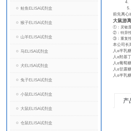
4. 组
5. 保
鲑鱼ELISA试剂盒
前先离心
大鼠游离
猴子ELISA试剂盒
①：灵敏度
②：特异
山羊ELISA试剂盒
③：重复
本公司长
人α半乳糖基
马ELISA试剂盒
人α羟基丁酸
人α葡萄糖苷酶
犬ELISA试剂盒
人α甘露糖苷
人α半乳糖苷
兔子ELISA试剂盒
小鼠ELISA试剂盒
产
大鼠ELISA试剂盒
仓鼠ELISA试剂盒