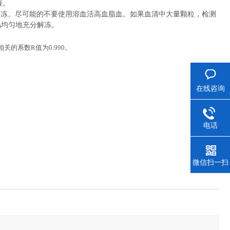
液。
冷冻。尽可能的不要使用溶血活高血脂血。如果血清中大量颗粒，检测
品均匀地充分解冻。
相关的系数
R
值为
0.990
。
在线咨询
电话
微信扫一扫