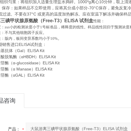
织匀浆：将组织加入适量生理盐水捣碎。1000*g离心10分钟，取上清
存：如果样品不立即使用，应将其分成小部分-70°C保存，避免反复
或过滤。不要在37°C 或更高的温度加热解冻。应在室温下解冻并确保样
三碘甲状腺原氨酸（Free-T3）ELISA 试剂盒
性能：
：zui小的检测浓度小于
1
号标准品，稀释度的线性。样品线性回归于预测浓度
性：不与其他细胞因子反应。
。
性：版内，板间变异系数均小于
10%
期销售进口
ELISA
试剂盒：
抗体（Gal）ELISA Kit
脱氢酶（αHBDH）ELISA Kit
（α-glucosidase）ELISA Kit
酶（α Manase）ELISA Kit
酶（αGAL）ELISA Kit
品咨询
产品：