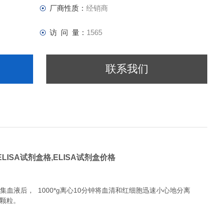
厂商性质：
经销商
访 问 量：
1565
联系我们
ELISA试剂盒格,ELISA试剂盒价格
液后， 1000*g离心10分钟将血清和红细胞迅速小心地分离
除颗粒。