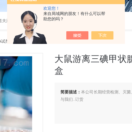
欢迎您！
来自局域网的朋友！有什么可以帮
助您的吗？
道夫旋转蒸发仪
SA试剂盒
> 大鼠游离三碘甲状腺原氨酸（Free-T3）ELISA 试剂盒
大鼠游离三碘甲状腺原氨
盒
简要描述：
本公司长期经营检测、灭菌、
与我们..订货