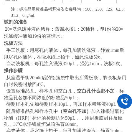
注：标准品用标准品稀释液依次稀释为：500
、250、125、62.5、
31.2、0ng/ml.
试剂的准备
20×
洗涤缓冲液的稀释：蒸馏水按1：20稀释，即1份的20×
洗涤缓冲液加19份的蒸馏水。
洗板方法
手工洗板：甩尽孔内液体，每孔加满洗涤液，静置1min后
甩尽孔内液体，在吸水纸上拍干，如此洗板5次。
自动洗板机：每孔注入洗液350μL，浸泡1min，洗板5次。
操作步骤
从室温平衡20min后的铝箔袋中取出所需板条，剩余板条用
自封袋密封放回4℃。
设置标准品孔、样本孔和空白孔，
空白孔什么都不加
；标
准品孔各加不同浓度的标准品50μL；
待测样本孔先加待测样本10μL，再加样本稀释液40μL；
随后标准品孔和样本孔中
（空白孔不加）
加入辣根过氧化
物酶（HRP）标记的检测抗体50μL，，用封板膜封住反应
孔，37℃水浴锅或恒温箱温育60min。
弃去液体，吸水纸上拍干，每孔加满洗涤液，静置1min，