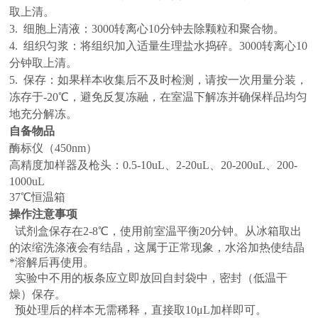
取上清。
3.
细胞上清液：3000转离心10分钟去除颗粒和聚合物。
4.
组织匀浆：将组织加入适量生理盐水捣碎。3000转离心10
分钟取上清。
5.
保存：如果样本收集后不及时检测，请按一次用量分装，
冻存于-20℃，避免反复冻融，在室温下解冻并确保样品均匀
地充分解冻。
自备物品
酶标仪（450nm）
高精度加样器及枪头：0.5-10uL、2-20uL、20-200uL、200-
1000uL
37℃
恒温箱
操作注意事项
试剂盒保存在2-8℃，使用前室温平衡20分钟。从冰箱取出
的浓缩洗涤液会有结晶，这属于正常现象，水浴加热使结晶
*溶解后再使用。
实验中不用的板条应立即放回自封袋中，密封（低温干
燥）保存。
预处理后的样本无需稀释，直接取10μL加样即可。