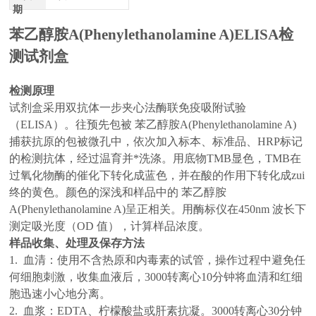
期
苯乙醇胺A(Phenylethanolamine A)ELISA检
测试剂盒
检测原理
试剂盒采用双抗体一步夹心法酶联免疫吸附试验
（ELISA）。往预先包被 苯乙醇胺A(Phenylethanolamine A)
捕获抗原的包被微孔中，依次加入标本、标准品、HRP标记
的检测抗体，经过温育并*洗涤。用底物TMB显色，TMB在
过氧化物酶的催化下转化成蓝色，并在酸的作用下转化成zui
终的黄色。颜色的深浅和样品中的 苯乙醇胺
A(Phenylethanolamine A)呈正相关。用酶标仪在450nm 波长下
测定
吸光度（OD 值），计算样品浓度。
样品收集、处理及保存方法
1.
血清：使用不含热原和内毒素的试管，操作过程中避免任
何细胞刺激，收集血液后，3000转离心10分钟将血清和红细
胞迅速小心地分离。
2.
血浆：EDTA、柠檬酸盐或肝素抗凝。3000转离心30分钟