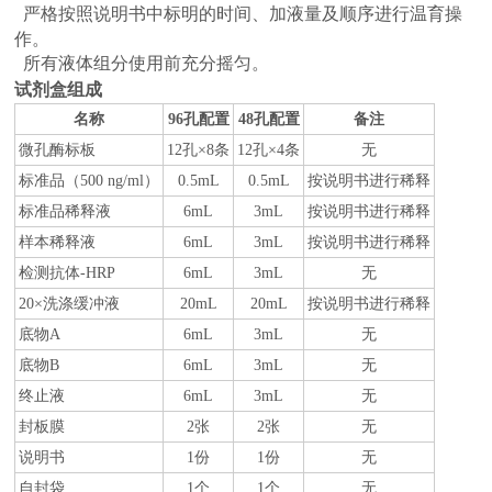
严格按照说明书中标明的时间、加液量及顺序进行温育操
作。
所有液体组分使用前充分摇匀。
试剂盒组成
名称
96
孔配置
48
孔配置
备注
微孔酶标板
12
孔×8条
12
孔×4条
无
标准品（
500 ng/ml
）
0.5mL
0.5mL
按说明书进行稀释
标准品稀释液
6mL
3mL
按说明书进行稀释
样本稀释液
6mL
3mL
按说明书进行稀释
检测抗体-HRP
6mL
3mL
无
20×
洗涤缓冲液
20mL
20mL
按说明书进行稀释
底物A
6mL
3mL
无
底物B
6mL
3mL
无
终止液
6mL
3mL
无
封板膜
2
张
2
张
无
说明书
1
份
1
份
无
自封袋
1
个
1
个
无