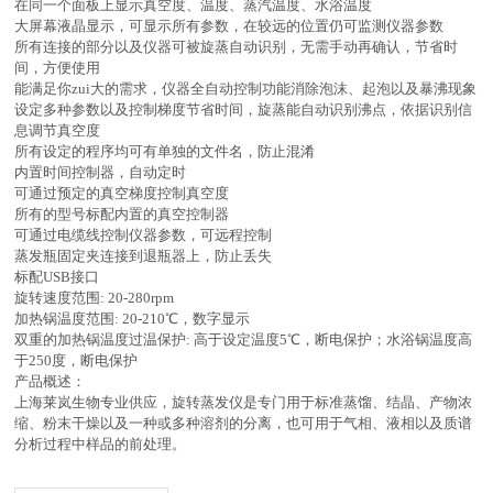
在同一个面板上显示真空度、温度、蒸汽温度、水浴温度
大屏幕液晶显示，可显示所有参数，在较远的位置仍可监测仪器参数
所有连接的部分以及仪器可被旋蒸自动识别，无需手动再确认，节省时
间，方便使用
能满足你zui大的需求，仪器全自动控制功能消除泡沫、起泡以及暴沸现象
设定多种参数以及控制梯度节省时间，旋蒸能自动识别沸点，依据识别信
息调节真空度
所有设定的程序均可有单独的文件名，防止混淆
内置时间控制器，自动定时
可通过预定的真空梯度控制真空度
所有的型号标配内置的真空控制器
可通过电缆线控制仪器参数，可远程控制
蒸发瓶固定夹连接到退瓶器上，防止丢失
标配USB接口
旋转速度范围: 20-280rpm
加热锅温度范围: 20-210℃，数字显示
双重的加热锅温度过温保护: 高于设定温度5℃，断电保护；水浴锅温度高
于250度，断电保护
产品概述：
上海莱岚生物专业供应
，旋转蒸发仪是专门用于标准蒸馏、结晶、产物浓
缩、粉末干燥以及一种或多种溶剂的分离，也可用于气相、液相以及质谱
分析过程中样品的前处理。