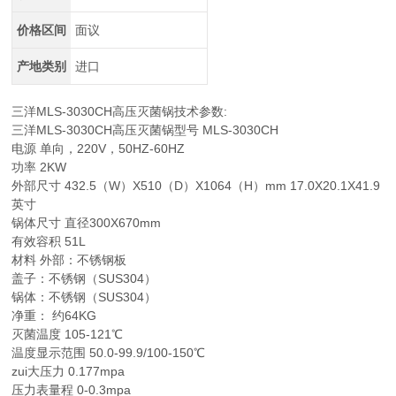
价格区间
面议
产地类别
进口
三洋MLS-3030CH高压灭菌锅技术参数:
三洋MLS-3030CH高压灭菌锅型号 MLS-3030CH
电源 单向，220V，50HZ-60HZ
功率 2KW
外部尺寸 432.5（W）X510（D）X1064（H）mm 17.0X20.1X41.9
英寸
锅体尺寸 直径300X670mm
有效容积 51L
材料 外部：不锈钢板
盖子：不锈钢（SUS304）
锅体：不锈钢（SUS304）
净重： 约64KG
灭菌温度 105-121℃
温度显示范围 50.0-99.9/100-150℃
zui大压力 0.177mpa
压力表量程 0-0.3mpa