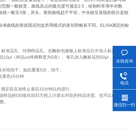
的范围一般较宽，曲线高点的吸光度可接近2.0，绘制时常用半对数
曲线一般呈S形，其头、尾部曲线趋于平坦，中央较呈直线的部分是较
准曲线的形状因试剂盒所用模式的差别而略有不同。ELISA测定的标
、标准品孔、待测样品孔。在酶标包被板上标准品孔中加入标准品
10μl
5
50μl
品
（样品zui终稀释度为
倍）。每孔加入酶标试剂
，空白孔
在线咨询
5
吸水纸拍干。如此重复
次，拍干。
15
.
光显色
分钟
电话
15
测定应在加终止液后
分钟以内进行。
OD
据样品的
值在回归方程上计算出对应的样品浓度。也可以使用各种
数。
微信扫一扫