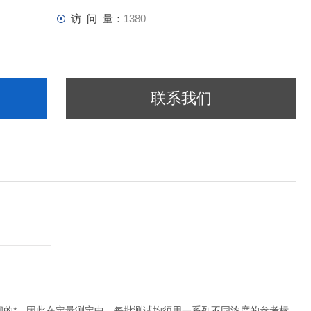
访 问 量：
1380
联系我们
间的*，因此在定量测定中，每批测试均须用一系列不同浓度的参考标