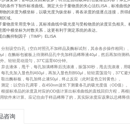
同的条件下制作标准曲线。测定大分子量物质的夹心法ELISA，标准曲线
测物的浓度为横坐标，以吸光度为纵坐标，将各浓度的值逐点连接，所得
测区域。
子量物质常用竞争法，其标准曲线中吸光度与受检物质的浓度呈负相关。标
意图中横坐标为对数关系，这更有利于测定系统的表达。
白酶抑制因子（TIMP）ELISA
分别设空白孔（空白对照孔不加样品及酶标试剂，其余各步操作相同）
.
μl
40μl
；在酶标包被板上待测样品孔中先加样品稀释液
，然后再加待测样
37
60
外。轻轻晃动混匀，
℃温育
分钟。
30
弃去液体，甩干，每孔加满稀释后洗涤液，振荡
秒，甩去洗涤液，用
.
A50μl
B50μl
37
每孔先加入显色剂
，再加入显色剂
，轻轻震荡混匀，
℃避
.
50μl
取出酶标板，每孔加终止液
，终止反应（此时蓝色立转黄色）。
.
450nm
OD
测定：以空白孔调零，在
波长下测量各孔的吸光度值（
值）。
.
OD
根据标准品的浓度及对应的
值计算出标准曲线的直线回归方程，再根
.
用软件来计算。应记住由于样品稀释了的，其实际浓度应该乘以总稀释倍
品咨询