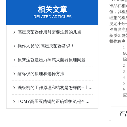
准品在相
相关文章
值，以检
RELATED ARTICLES
理想的检
测定小分
准曲线注
高压灭菌器使用时需要注意的几点
基质金属蛋
操作程序
操作人员*的高压灭菌器常识！
1
50
原来这就是压力蒸汽灭菌器原理问题的实质！
除
2
3
酶标仪的原理和选择方法
4
5
洗板机的工作原理和结构是怎样的--上海莱岚生物
6
应
TOMY高压灭菌锅的正确维护流程全解析
产