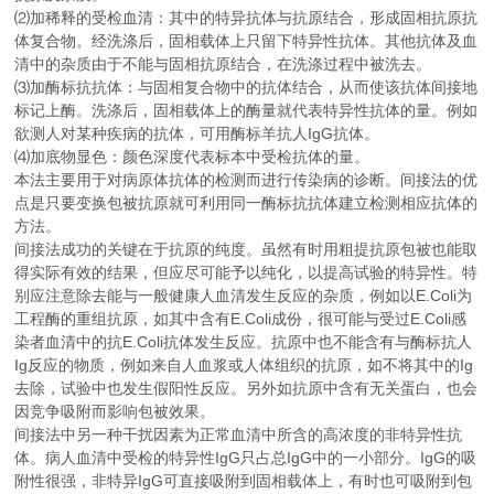
⑵加稀释的受检血清：其中的特异抗体与抗原结合，形成固相抗原抗
体复合物。经洗涤后，固相载体上只留下特异性抗体。其他抗体及血
清中的杂质由于不能与固相抗原结合，在洗涤过程中被洗去。
⑶加酶标抗抗体：与固相复合物中的抗体结合，从而使该抗体间接地
标记上酶。洗涤后，固相载体上的酶量就代表特异性抗体的量。例如
欲测人对某种疾病的抗体，可用酶标羊抗人IgG抗体。
⑷加底物显色：颜色深度代表标本中受检抗体的量。
本法主要用于对病原体抗体的检测而进行传染病的诊断。间接法的优
点是只要变换包被抗原就可利用同一酶标抗抗体建立检测相应抗体的
方法。
间接法成功的关键在于抗原的纯度。虽然有时用粗提抗原包被也能取
得实际有效的结果，但应尽可能予以纯化，以提高试验的特异性。特
别应注意除去能与一般健康人血清发生反应的杂质，例如以E.Coli为
工程酶的重组抗原，如其中含有E.Coli成份，很可能与受过E.Coli感
染者血清中的抗E.Coli抗体发生反应。抗原中也不能含有与酶标抗人
Ig反应的物质，例如来自人血浆或人体组织的抗原，如不将其中的Ig
去除，试验中也发生假阳性反应。另外如抗原中含有无关蛋白，也会
因竞争吸附而影响包被效果。
间接法中另一种干扰因素为正常血清中所含的高浓度的非特异性抗
体。病人血清中受检的特异性IgG只占总IgG中的一小部分。IgG的吸
附性很强，非特异IgG可直接吸附到固相载体上，有时也可吸附到包