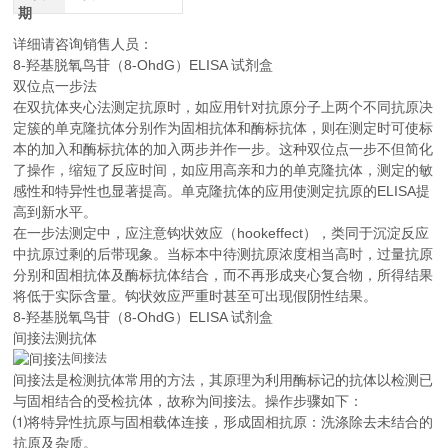
期
详细请咨询销售人员：
8-羟基脱氧鸟苷（8-OhdG）ELISA 试剂盒
双位点一步法
在双抗体夹心法测定抗原时，如应用针对抗原分子上两个不同抗原决
定簇的单克隆抗体分别作为固相抗体和酶标抗体，则在测定时可使标
本的加入和酶标抗体的加入两步并作一步。这种双位点一步不但简化
了操作，缩短了反应时间，如应用高亲和力的单克隆抗体，测定的敏
感性和特异性也显著提高。单克隆抗体的应用使测定抗原的ELISA提
高到新水平。
在一步法测定中，应注意钩状效应（hookeffect），类同于沉淀反应
中抗原过剩的后带现象。当标本中待测抗原浓度相当高时，过量抗原
分别和固相抗体及酶标抗体结合，而不再形成夹心复合物，所得结果
将低于实际含量。钩状效应严重时甚至可出现假阴性结果。
8-羟基脱氧鸟苷（8-OhdG）ELISA 试剂盒
间接法测抗体
间接法
间接法是检测抗体常用的方法，其原理为利用酶标记的抗体以检测已
与固相结合的受检抗体，故称为间接法。操作步骤如下：
⑴将特异性抗原与固相载体连接，形成固相抗原：洗涤除去未结合的
抗原及杂质。