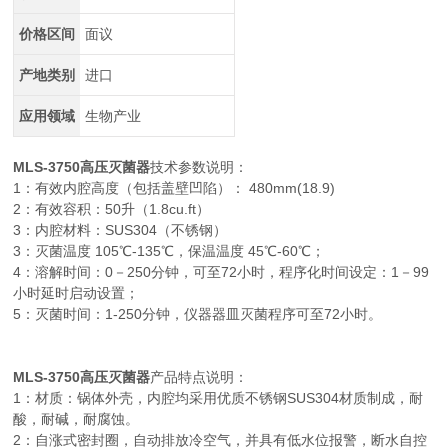
价格区间
面议
产地类别
进口
应用领域
生物产业
MLS-3750高压灭菌器
技术参数说明：
1：有效内腔高度（包括盖壁凹陷）： 480mm(18.9)
2：有效容积：50升（1.8cu.ft）
3：内腔材料：SUS304（不锈钢）
3：灭菌温度 105℃-135℃，保温温度 45℃-60℃；
4：溶解时间：0－250分钟，可至72小时，程序化时间设定：1－99
小时延时启动设置；
5：灭菌时间：1-250分钟，仪器器皿灭菌程序可至72小时。
MLS-3750高压灭菌器
产品特点说明：
1：材质：锅体外壳，内腔均采用优质不锈钢SUS304材质制成，耐
酸，耐碱，耐腐蚀。
2：自涨式密封圈，自动排放冷空气，并具有低水位报警，断水自控