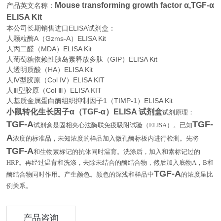
Mouse transforming growth factor α,TGF-α
产品英文名称：
ELISA Kit
本公司长期销售进口
ELISA
试剂盒：
人颗粒酶A（Gzms-A）ELISA Kit
人丙二醛（MDA）ELISA Kit
人葡萄糖依赖性胰岛素释放多肽（GIP）ELISA Kit
人透明质酸（HA）ELISA Kit
人Ⅳ型胶原（Col Ⅳ）ELISA KIT
人Ⅲ型胶原（Col Ⅲ）ELISA KIT
人基质金属蛋白酶组织抑制因子1（TIMP-1）ELISA Kit
小鼠转化生长因子α（TGF-α）ELISA 试剂盒
试剂原理：
TGF-Α
TGF-
试剂盒是固相夹心法酶联免疫吸附试验（
ELISA
）。已知
Α
浓度的标准品，未知浓度的样品加入微孔酶标板内进行检测。先将
TGF-Α
和生物素标记的抗体同时温育。洗涤后，加入和素标记过的
HRP
。再经过温育和洗涤，去除未结合的酶结合物，然后加入底物
A
，
B
和
TGF-Α
酶结合物同时作用。产生颜色。颜色的深浅和样品中
的浓度呈比
。
例关系
产品咨询