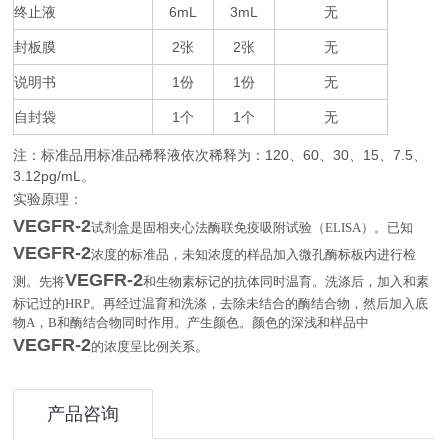
终止液
6mL
3mL
无
封板膜
2
2
无
张
张
说明书
1
1
无
份
份
自封袋
1
1
无
个
个
注：标准品用标准品稀释液依次稀释为：
120
60
30
15
7.5
、
、
、
、
、
3.12pg/mL
。
实验原理：
VEGFR-2
试剂盒是固相夹心法酶联免疫吸附试验（
ELISA
）。已知
VEGFR-2
浓度的标准品，未知浓度的样品加入微孔酶标板内进行检
VEGFR-2
测。先将
和生物素标记的抗体同时温育。洗涤后，加入和素
标记过的
HRP
。再经过温育和洗涤，去除未结合的酶结合物，然后加入底
物
A
，
B
和酶结合物同时作用。产生颜色。颜色的深浅和样品中
VEGFR-2
。
的浓度呈比例关系
产品咨询