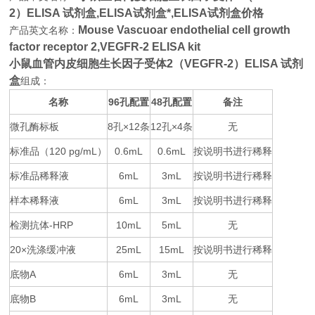
2）ELISA 试剂盒,
ELISA试剂盒*,ELISA试剂盒价格
Mouse Vascuoar endothelial cell growth
产品英文名称：
factor receptor 2,VEGFR-2 ELISA kit
小鼠血管内皮细胞生长因子受体2（VEGFR-2）ELISA 试剂
盒
组成：
名称
96
48
备注
孔配置
孔配置
微孔酶标板
8
×12
12
×4
无
孔
条
孔
条
标准品（
120 pg/mL
0.6mL
0.6mL
按说明书进行稀释
）
标准品稀释液
6mL
3mL
按说明书进行稀释
样本稀释液
6mL
3mL
按说明书进行稀释
检测抗体
-HRP
10mL
5mL
无
20×
25mL
15mL
按说明书进行稀释
洗涤缓冲液
底物
A
6mL
3mL
无
底物
B
6mL
3mL
无