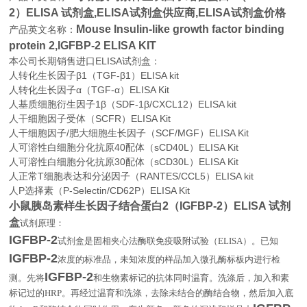
2）ELISA 试剂盒,
ELISA试剂盒供应商,ELISA试剂盒价格
Mouse Insulin-like growth factor binding
产品英文名称：
protein 2,IGFBP-2 ELISA KIT
本公司长期销售进口
ELISA
试剂盒：
人转化生长因子β1（TGF-β1）ELISA kit
人转化生长因子α（TGF-α）ELISA Kit
人基质细胞衍生因子1β（SDF-1β/CXCL12）ELISA kit
人干细胞因子受体（SCFR）ELISA Kit
人干细胞因子/肥大细胞生长因子（SCF/MGF）ELISA Kit
人可溶性白细胞分化抗原40配体（sCD40L）ELISA Kit
人可溶性白细胞分化抗原30配体（sCD30L）ELISA Kit
人正常T细胞表达和分泌因子（RANTES/CCL5）ELISA kit
人P选择素（P-Selectin/CD62P）ELISA Kit
小鼠胰岛素样生长因子结合蛋白2（IGFBP-2）ELISA 试剂
盒
试剂原理：
IGFBP-2
试剂盒是固相夹心法酶联免疫吸附试验（
ELISA
）。已知
IGFBP-2
浓度的标准品，未知浓度的样品加入微孔酶标板内进行检
IGFBP-2
测。先将
和生物素标记的抗体同时温育。洗涤后，加入和素
标记过的
HRP
。再经过温育和洗涤，去除未结合的酶结合物，然后加入底