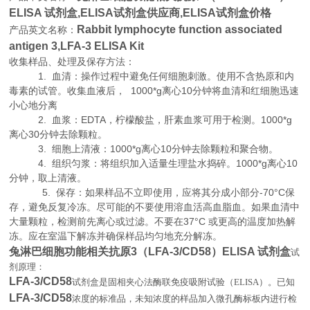
ELISA 试剂盒,
ELISA试剂盒供应商,
ELISA试剂盒价格
Rabbit lymphocyte function associated
产品英文名称：
antigen 3,LFA-3 ELISA Kit
收集样品、处理及保存方法：
1. 血清：操作过程中避免任何细胞刺激。使用不含热原和内
毒素的试管。收集血液后， 1000*g离心10分钟将血清和红细胞迅速
小心地分离
2. 血浆：EDTA，柠檬酸盐，肝素血浆可用于检测。1000*g
离心30分钟去除颗粒。
3. 细胞上清液：1000*g离心10分钟去除颗粒和聚合物。
4. 组织匀浆：将组织加入适量生理盐水捣碎。1000*g离心10
分钟，取上清液。
5. 保存：如果样品不立即使用，应将其分成小部分-70°C保
存，避免反复冷冻。尽可能的不要使用溶血活高血脂血。如果血清中
大量颗粒，检测前先离心或过滤。不要在37°C 或更高的温度加热解
冻。应在室温下解冻并确保样品均匀地充分解冻。
兔淋巴细胞功能相关抗原3（LFA-3/CD58）ELISA 试剂盒
试
剂原理
：
LFA-3/CD58
试剂盒是固相夹心法酶联免疫吸附试验（
ELISA
）。已知
LFA-3/CD58
浓度的标准品，未知浓度的样品加入微孔酶标板内进行检