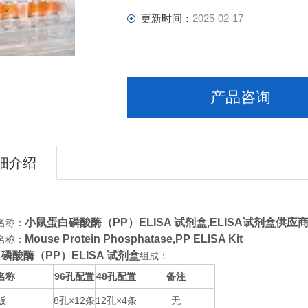
更新时间：
2025-02-17
产品咨询
细介绍
小鼠蛋白磷酸酶（PP）ELISA 试剂盒,
ELISA试剂盒供应商
名称：
Mouse Protein Phosphatase,PP ELISA Kit
名称：
磷酸酶（PP）ELISA 试剂盒
组成：
名称
96
48
备注
孔配置
孔配置
板
8
×12
12
×4
无
孔
条
孔
条