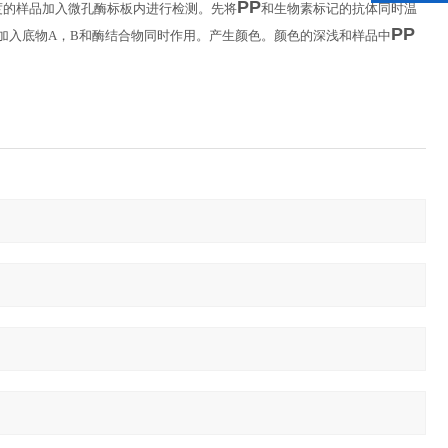
PP
度的样品加入微孔酶标板内进行检测。先将
和生物素标记的抗体同时温
PP
加入底物
A
，
B
和酶结合物同时作用。产生颜色。颜色的深浅和样品中