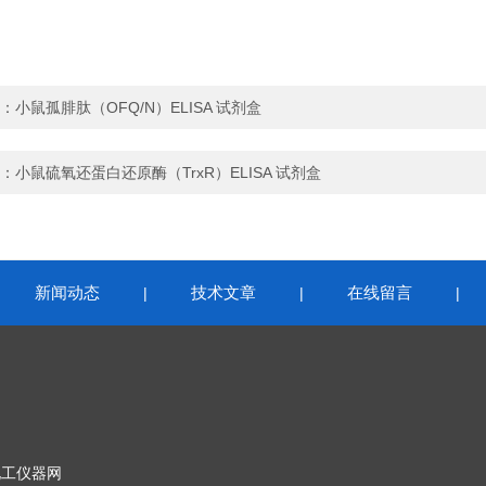
：
小鼠孤腓肽（OFQ/N）ELISA 试剂盒
：
小鼠硫氧还蛋白还原酶（TrxR）ELISA 试剂盒
新闻动态
技术文章
在线留言
|
|
|
|
化工仪器网