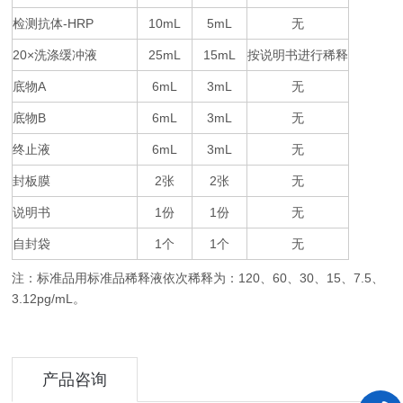
检测抗体
-HRP
10mL
5mL
无
20×
25mL
15mL
按说明书进行稀释
洗涤缓冲液
底物
A
6mL
3mL
无
底物
B
6mL
3mL
无
终止液
6mL
3mL
无
封板膜
2
2
无
张
张
说明书
1
1
无
份
份
自封袋
1
1
无
个
个
注：标准品用标准品稀释液依次稀释为：
120
60
30
15
7.5
、
、
、
、
、
3.12pg/mL
。
产品咨询