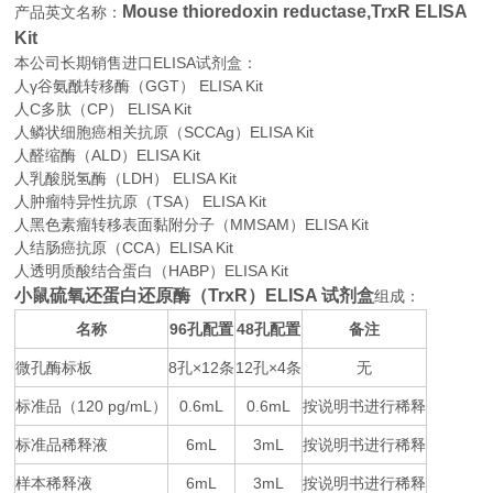
Mouse thioredoxin reductase,TrxR ELISA
产品英文名称：
Kit
本公司长期销售进口
ELISA
试剂盒：
人γ谷氨酰转移酶（GGT） ELISA Kit
人C多肽（CP） ELISA Kit
人鳞状细胞癌相关抗原（SCCAg）ELISA Kit
人醛缩酶（ALD）ELISA Kit
人乳酸脱氢酶（LDH） ELISA Kit
人肿瘤特异性抗原（TSA） ELISA Kit
人黑色素瘤转移表面黏附分子（MMSAM）ELISA Kit
人结肠癌抗原（CCA）ELISA Kit
人透明质酸结合蛋白（HABP）ELISA Kit
小鼠硫氧还蛋白还原酶（TrxR）ELISA 试剂盒
组成：
名称
96
48
备注
孔配置
孔配置
微孔酶标板
8
×12
12
×4
无
孔
条
孔
条
标准品（
120 pg/mL
0.6mL
0.6mL
按说明书进行稀释
）
标准品稀释液
6mL
3mL
按说明书进行稀释
样本稀释液
6mL
3mL
按说明书进行稀释