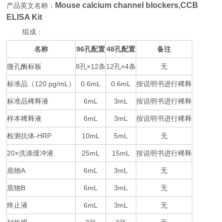
Mouse calcium channel blockers,CCB
产品英文名称：
ELISA Kit
组成：
名称
96
48
备注
孔配置
孔配置
微孔酶标板
8
×12
12
×4
无
孔
条
孔
条
标准品（
120 pg/mL
0.6mL
0.6mL
按说明书进行稀释
）
标准品稀释液
6mL
3mL
按说明书进行稀释
样本稀释液
6mL
3mL
按说明书进行稀释
检测抗体
-HRP
10mL
5mL
无
20×
25mL
15mL
按说明书进行稀释
洗涤缓冲液
底物
A
6mL
3mL
无
底物
B
6mL
3mL
无
终止液
6mL
3mL
无