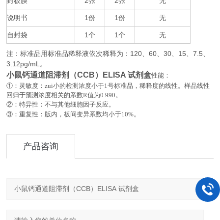
封板膜
2
2
无
张
张
说明书
1
1
无
份
份
自封袋
1
1
无
个
个
注：标准品用标准品稀释液依次稀释为：
120
60
30
15
7.5
、
、
、
、
、
3.12pg/mL
。
小鼠钙通道阻滞剂（CCB）ELISA 试剂盒
性能：
①：灵敏度：zui小的检测浓度小于
1
号标准品，稀释度的线性。样品线性
回归于预测浓度相关的系数
R
值为
0.990
。
②：特异性：不与其他细胞因子反应。
。
③：重复性：版内，板间变异系数均小于
10%
产品咨询