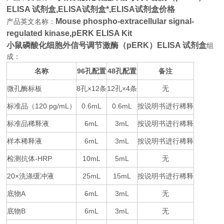
ELISA 试剂盒,
ELISA试剂盒*,ELISA试剂盒价格
Mouse phospho-extracellular signal-
产品英文名称：
regulated kinase,pERK ELISA Kit
小鼠磷酸化细胞外信号调节激酶（pERK）ELISA 试剂盒
组
成：
名称
96
48
备注
孔配置
孔配置
微孔酶标板
8
×12
12
×4
无
孔
条
孔
条
标准品（
120 pg/mL
0.6mL
0.6mL
按说明书进行稀释
）
标准品稀释液
6mL
3mL
按说明书进行稀释
样本稀释液
6mL
3mL
按说明书进行稀释
检测抗体
-HRP
10mL
5mL
无
20×
25mL
15mL
按说明书进行稀释
洗涤缓冲液
底物
A
6mL
3mL
无
底物
B
6mL
3mL
无