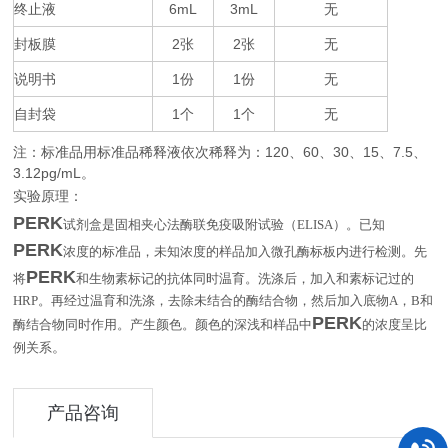
终止液
6mL
3mL
无
封板膜
2
2
无
张
张
说明书
1
1
无
份
份
自封袋
1
1
无
个
个
注：标准品用标准品稀释液依次稀释为：
120
60
30
15
7.5
、
、
、
、
、
3.12pg/mL
。
实验原理：
PERK
试剂盒是固相夹心法酶联免疫吸附试验（
ELISA
）。已知
PERK
浓度的标准品，未知浓度的样品加入微孔酶标板内进行检测。先
PERK
将
和生物素标记的抗体同时温育。洗涤后，加入和素标记过的
HRP
。再经过温育和洗涤，去除未结合的酶结合物，然后加入底物
A
，
B
和
PERK
酶结合物同时作用。产生颜色。颜色的深浅和样品中
的浓度呈比
。
例关系
产品咨询