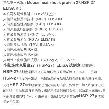
Mouse heat shock protein 27,HSP-27
产品英文名称：
ELISA Kit
本公司长期销售进口
ELISA
试剂盒：
人髓鞘碱性蛋白抗体（MBP）ELISA Kit
人前列腺酸性磷酸酶（PAP）ELISA Kit
人前列腺素D合成酶（PGDS）ELISA Kit
人胃蛋白酶原C（PG-C）ELISA Kit
人胃蛋白酶原A（PG-A）ELISA Kit
人组织多肽抗原（TPA）ELISA Kit
人肺癌标志物ELISA Kit
人胃癌标志物ELISA Kit
人鳞状上皮细胞癌抗原2（SCCAg-2）ELISA Kit
小鼠热休克蛋白27（HSP-27）ELISA 试剂盒
试剂原理：
HSP-27
试剂盒是固相夹心法酶联免疫吸附试验（
ELISA
）。已知
HSP-27
浓度的标准品，未知浓度的样品加入微孔酶标板内进行检测。
HSP-27
先将
和生物素标记的抗体同时温育。洗涤后，加入和素标记过
的
HRP
。再经过温育和洗涤，去除未结合的酶结合物，然后加入底物
A
，
B
HSP-27
和酶结合物同时作用。产生颜色。颜色的深浅和样品中
的浓度
。
呈比例关系