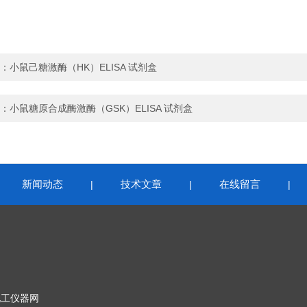
：
小鼠己糖激酶（HK）ELISA 试剂盒
：
小鼠糖原合成酶激酶（GSK）ELISA 试剂盒
新闻动态
技术文章
在线留言
|
|
|
|
化工仪器网