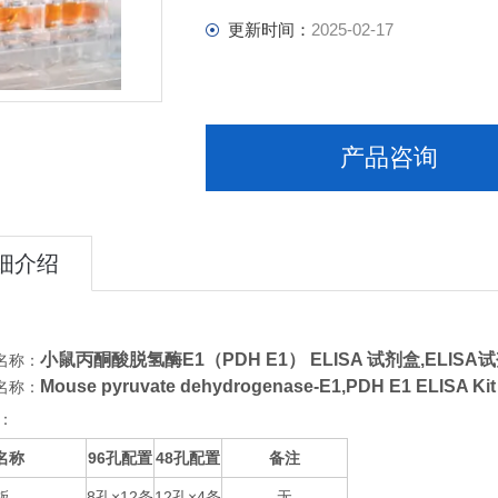
更新时间：
2025-02-17
产品咨询
细介绍
小鼠丙酮酸脱氢酶E1（PDH E1） ELISA 试剂盒,
ELISA
名称：
Mouse pyruvate dehydrogenase-E1,PDH E1 ELI
名称：
：
名称
96
48
备注
孔配置
孔配置
板
8
×12
12
×4
无
孔
条
孔
条