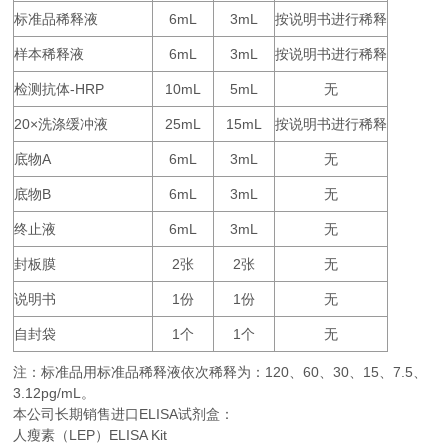
标准品稀释液
6mL
3mL
按说明书进行稀释
样本稀释液
6mL
3mL
按说明书进行稀释
检测抗体
-HRP
10mL
5mL
无
20×
25mL
15mL
按说明书进行稀释
洗涤缓冲液
底物
A
6mL
3mL
无
底物
B
6mL
3mL
无
终止液
6mL
3mL
无
封板膜
2
2
无
张
张
说明书
1
1
无
份
份
自封袋
1
1
无
个
个
注：标准品用标准品稀释液依次稀释为：
120
60
30
15
7.5
、
、
、
、
、
3.12pg/mL。
本公司长期销售进口
ELISA
试剂盒：
人瘦素（LEP）ELISA Kit