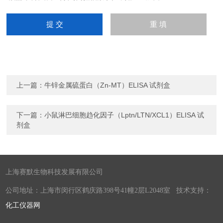
上一篇：
牛锌金属硫蛋白（Zn-MT）ELISA 试剂盒
下一篇：
小鼠淋巴细胞趋化因子（Lptn/LTN/XCL1）ELISA 试
剂盒
上海赛默生物科技发展有限公司
公司地址：上海市闵行区鹤庆路398号41幢2层L2048室 技术支持：
化工仪器网