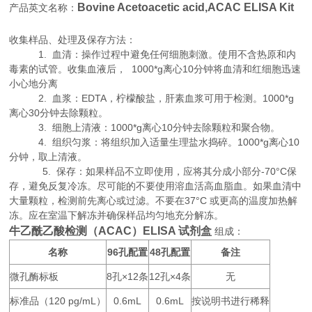
Bovine Acetoacetic acid,ACAC ELISA Kit
产品英文名称：
收集样品、处理及保存方法：
1. 血清：操作过程中避免任何细胞刺激。使用不含热原和内
毒素的试管。收集血液后， 1000*g离心10分钟将血清和红细胞迅速
小心地分离
2. 血浆：EDTA，柠檬酸盐，肝素血浆可用于检测。1000*g
离心30分钟去除颗粒。
3. 细胞上清液：1000*g离心10分钟去除颗粒和聚合物。
4. 组织匀浆：将组织加入适量生理盐水捣碎。1000*g离心10
分钟，取上清液。
5. 保存：如果样品不立即使用，应将其分成小部分-70°C保
存，避免反复冷冻。尽可能的不要使用溶血活高血脂血。如果血清中
大量颗粒，检测前先离心或过滤。不要在37°C 或更高的温度加热解
冻。应在室温下解冻并确保样品均匀地充分解冻。
牛乙酰乙酸检测（ACAC）ELISA 试剂盒
组成：
名称
96
48
备注
孔配置
孔配置
微孔酶标板
8
×12
12
×4
无
孔
条
孔
条
标准品（
120 pg/mL
0.6mL
0.6mL
按说明书进行稀释
）