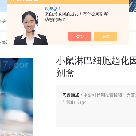
欢迎您！
来自局域网的朋友！有什么可以帮
助您的吗？
道夫旋转蒸发仪
SA试剂盒
> 小鼠淋巴细胞趋化因子（Lptn/LTN/XCL1）ELISA 试剂盒
小鼠淋巴细胞趋化因子（L
剂盒
简要描述：
本公司长期经营检测、灭菌、
与我们..订货