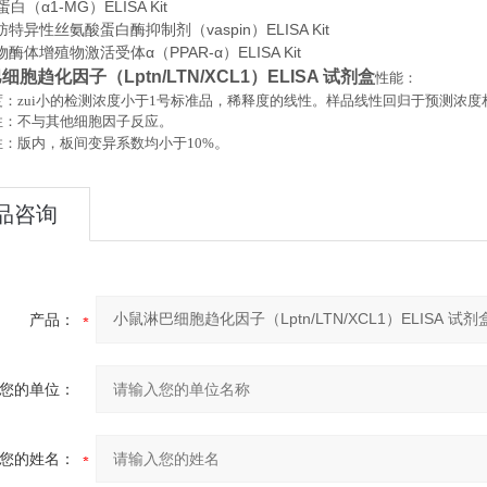
白（α1-MG）ELISA Kit
特异性丝氨酸蛋白酶抑制剂（vaspin）ELISA Kit
酶体增殖物激活受体α（PPAR-α）ELISA Kit
胞趋化因子（Lptn/LTN/XCL1）ELISA 试剂盒
性能：
：zui小的检测浓度小于
1
号标准品，稀释度的线性。样品线性回归于预测浓度
性：不与其他细胞因子反应。
。
性：版内，板间变异系数均小于
10%
品咨询
产品：
您的单位：
您的姓名：